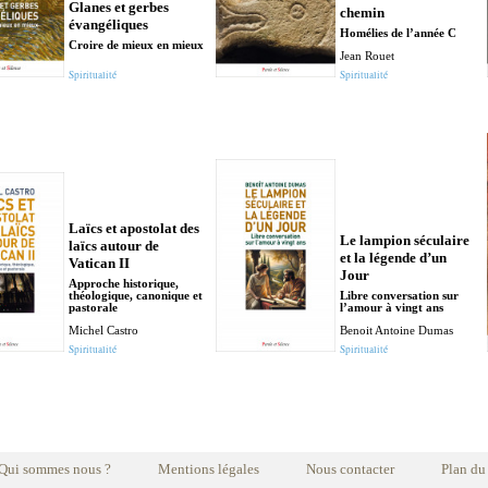
Glanes et gerbes
chemin
évangéliques
Homélies de l’année C
Croire de mieux en mieux
Jean Rouet
Spiritualité
Spiritualité
Laïcs et apostolat des
Le lampion séculaire
laïcs autour de
et la légende d’un
Vatican II
Jour
Approche historique,
théologique, canonique et
Libre conversation sur
pastorale
l’amour à vingt ans
Michel Castro
Benoit Antoine Dumas
Spiritualité
Spiritualité
Qui sommes nous ?
Mentions légales
Nous contacter
Plan du 