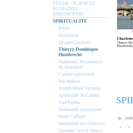
ESSAIS - SCIENCES
HUMAINES -
PHILOSOPHIE
SPIRITUALITE
Prière
Spiritualité
Charlott
Jacques Gauthier
Thierry-Do
Humbrecht,
Thierry-Dominique
Humbrecht
Fraternités Monastiques
de Jérusalem
Carnets saisonniers
Mectildiana
Joseph-Marie Verlinde
Spiritualité du Carmel
SPI
Sant'Egidio
Spiritualité cistercienne
Henri Caffarel
Spiritualité des chartreux
a
b
Chemins vers le silence