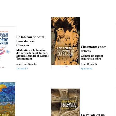
Le tableau de Saint-
Fons du père
Chevrier
Charmante en tes
Méditation à la lumière
delices
des écrits de saint-Irénée,
Maurice Zundel et Claude
Comme un enfant
Tresmontant
regarde sa mère
Jean-Luc Nauche
Loïc Bonisoli
Spiritualité
Spiritualité
La Parole est un