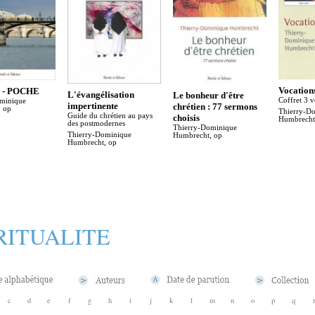
Vocation
e - POCHE
L'évangélisation
Le bonheur d'être
Coffret 3 
minique
impertinente
chrétien : 77 sermons
 op
Thierry-D
Guide du chrétien au pays
choisis
Humbrecht
des postmodernes
Thierry-Dominique
Thierry-Dominique
Humbrecht, op
Humbrecht, op
RITUALITE
c
d
e
f
g
h
i
j
k
l
m
n
o
p
q