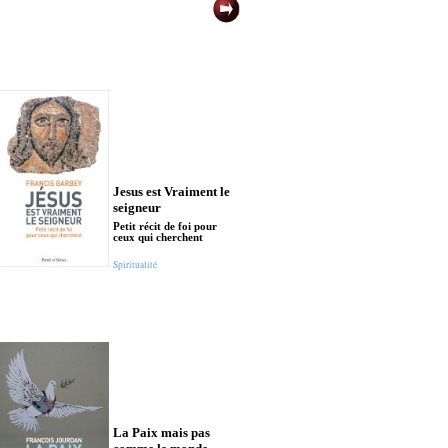
Jesus est Vraiment le
Dieu pris au m
seigneur
Gloire de Dieu et
Petit récit de foi pour
de l'Homme, vari
ceux qui cherchent
infinies
Spiritualité
Spiritualité
La Paix mais pas
Où nous mène 