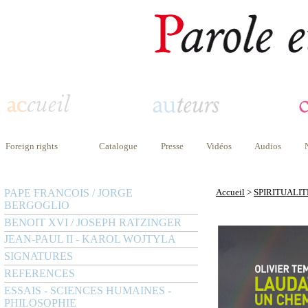
Foreign rights
Catalogue
Presse
Vidéos
Audios
PAPE FRANCOIS / JORGE
Accueil
>
SPIRITUALIT
BERGOGLIO
BENOIT XVI / JOSEPH RATZINGER
JEAN-PAUL II - KAROL WOJTYLA
SIGNATURES
REFERENCES
ESSAIS - SCIENCES HUMAINES -
PHILOSOPHIE