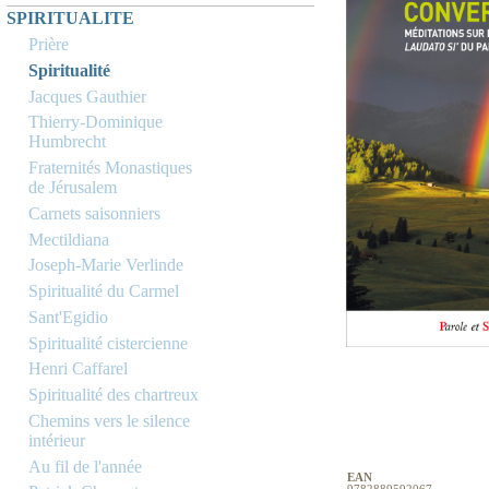
SPIRITUALITE
Prière
Spiritualité
Jacques Gauthier
Thierry-Dominique
Humbrecht
Fraternités Monastiques
de Jérusalem
Carnets saisonniers
Mectildiana
Joseph-Marie Verlinde
Spiritualité du Carmel
Sant'Egidio
Spiritualité cistercienne
Henri Caffarel
Spiritualité des chartreux
Chemins vers le silence
intérieur
Au fil de l'année
EAN