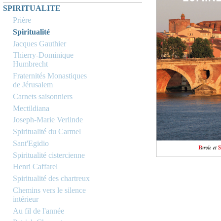
SPIRITUALITE
Prière
Spiritualité
Jacques Gauthier
Thierry-Dominique
Humbrecht
Fraternités Monastiques
de Jérusalem
Carnets saisonniers
Mectildiana
Joseph-Marie Verlinde
Spiritualité du Carmel
Sant'Egidio
Spiritualité cistercienne
Henri Caffarel
Spiritualité des chartreux
Chemins vers le silence
intérieur
Au fil de l'année