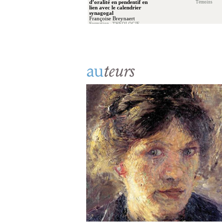
d’oralité en pendentif en
Témoins
lien avec le calendrier
synagogal
Françoise Breynaert
Formation - THEOLOGIE