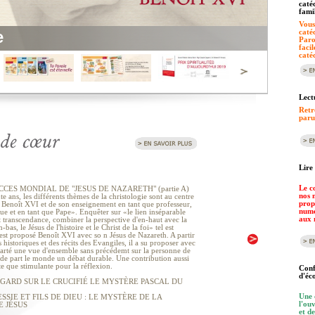
caté
famil
Vous
e
catéc
Paro
faci
catéc
Lectu
Retr
parut
Lire
Le c
CCES MONDIAL DE "JESUS DE NAZARETH" (partie A)
nos 
e ans, les différents thèmes de la christologie sont au centre
prop
e Benoît XVI et de son enseignement en tant que professeur,
numé
ue et en tant que Pape». Enquêter sur «le lien inséparable
aux 
et transcendance, combiner la perspective d'en-haut avec la
-bas, le Jésus de l'histoire et le Christ de la foi» tel est
s'est proposé Benoît XVI avec so n Jésus de Nazareth. A partir
s historiques et des récits des Evangiles, il a su proposer avec
arté une vue d'ensemble sans précédemt sur la personne de
r de part le monde un débat durable. Une contribution aussi
e que stimulante pour la réflexion.
Conf
d'éc
REGARD SUR LE CRUCIFIÉ LE MYSTÈRE PASCAL DU
Une 
ESSIE ET FILS DE DIEU : LE MYSTÈRE DE LA
l'ou
E JÉSUS
et d