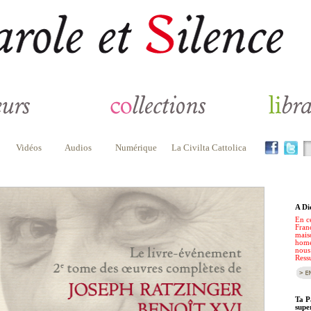
Vidéos
Audios
Numérique
La Civilta Cattolica
A Di
En c
Franç
mais
homé
nous 
Ressu
Ta P
supe