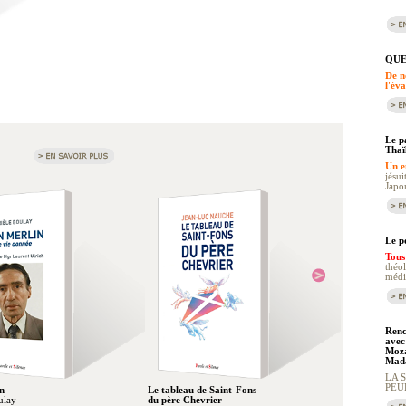
QUE
De n
l'éva
Le p
Thaï
Un e
jésui
Japo
Le p
Tous 
théol
médi
Renc
avec 
Moza
Mad
LA 
PEU
n
Le tableau de Saint-Fons
La tragédie d
ulay
du père Chevrier
philosophie