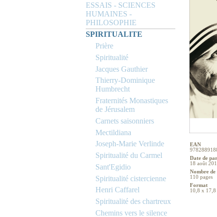
ESSAIS - SCIENCES
HUMAINES -
PHILOSOPHIE
SPIRITUALITE
Prière
Spiritualité
Jacques Gauthier
Thierry-Dominique
Humbrecht
Fraternités Monastiques
de Jérusalem
Carnets saisonniers
Mectildiana
Joseph-Marie Verlinde
EAN
978288918
Spiritualité du Carmel
Date de pa
18 août 20
Sant'Egidio
Nombre de 
Spiritualité cistercienne
110 pages
Format
Henri Caffarel
10,8 x 17,8
Spiritualité des chartreux
Chemins vers le silence