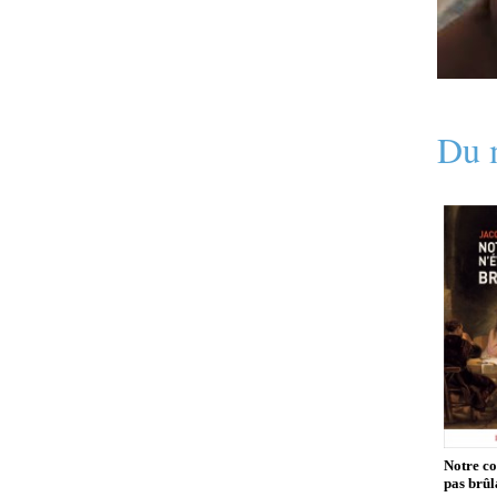
Du 
Notre co
pas brû