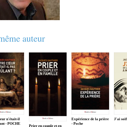
même auteur
eur n'était-il
Expérience de la prière
J'ai soi
lant - POCHE
- Poche
Prier en couple et en