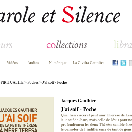
Vidéos
Audios
Numérique
La Civilta Cattolica
SPIRITUALITE
>
Poches
> J'ai soif - Poche
Jacques Gauthier
J'ai soif - Poche
Quel lien viscéral peut unir Thérèse de Li
leur soif de Jésus, mais celle de Jésus pour n
profondément les deux Thérèse semble être c
le consoler de l'indifférence de tant de gen