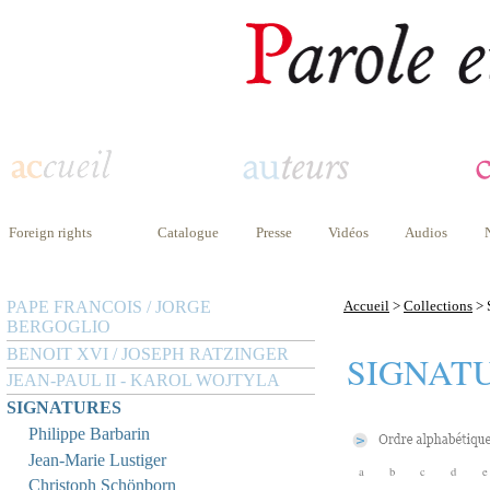
Foreign rights
Catalogue
Presse
Vidéos
Audios
PAPE FRANCOIS / JORGE
Accueil
>
Collections
> 
BERGOGLIO
BENOIT XVI / JOSEPH RATZINGER
SIGNAT
JEAN-PAUL II - KAROL WOJTYLA
SIGNATURES
Philippe Barbarin
Jean-Marie Lustiger
a
b
c
d
e
Christoph Schönborn