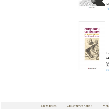
Ma
Si
L
Le
Ca
S
Si
Liens utiles
Qui sommes nous ?
Ment