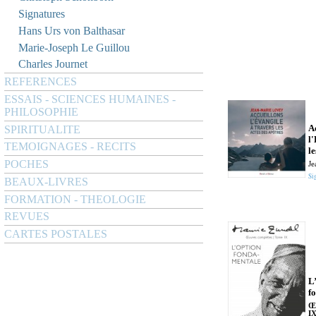
Signatures
Hans Urs von Balthasar
Marie-Joseph Le Guillou
Charles Journet
REFERENCES
ESSAIS - SCIENCES HUMAINES -
PHILOSOPHIE
A
SPIRITUALITE
l
TEMOIGNAGES - RECITS
le
POCHES
Je
Si
BEAUX-LIVRES
FORMATION - THEOLOGIE
REVUES
CARTES POSTALES
L
f
Œ
I