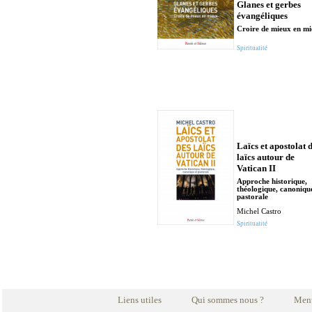
Glanes et gerbes
évangéliques
Croire de mieux en m
Spiritualité
Laïcs et apostolat 
laïcs autour de
Vatican II
Approche historique,
théologique, canoniqu
pastorale
Michel Castro
Spiritualité
Liens utiles
Qui sommes nous ?
Ment