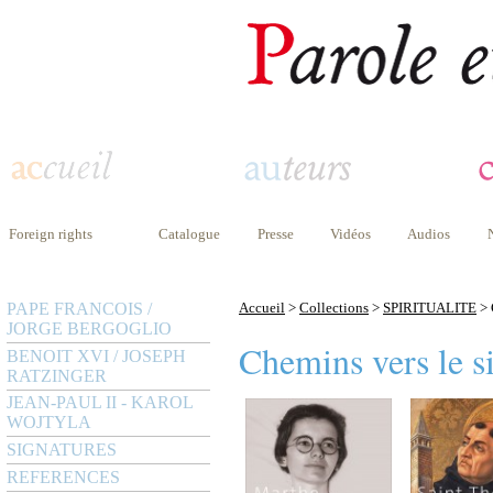
Foreign rights
Catalogue
Presse
Vidéos
Audios
PAPE FRANCOIS /
Accueil
>
Collections
>
SPIRITUALITE
> 
JORGE BERGOGLIO
Chemins vers le si
BENOIT XVI / JOSEPH
RATZINGER
JEAN-PAUL II - KAROL
WOJTYLA
SIGNATURES
REFERENCES