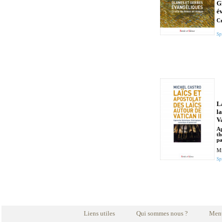
G
é
Cr
Spi
La
l
V
Ap
th
pa
Mi
Spi
Liens utiles
Qui sommes nous ?
Ment