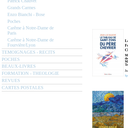
Patrick Chauvet
Grands Carmes
Enzo Bianchi - Bose
Poches
Carême à Notre-Dame de
Paris
Carême à Notre-Dame de
L
Fourvière/Lyon
F
C
TEMOIGNAGES - RECITS
Mé
POCHES
de
Ma
T
BEAUX-LIVRES
Je
FORMATION - THEOLOGIE
Spi
REVUES
CARTES POSTALES