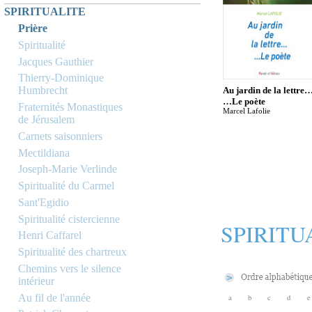
SPIRITUALITE
Prière
Spiritualité
Jacques Gauthier
Thierry-Dominique
Humbrecht
Au jardin de la lettre
…Le poète
Fraternités Monastiques
Marcel Lafolie
de Jérusalem
Carnets saisonniers
Mectildiana
Joseph-Marie Verlinde
Spiritualité du Carmel
Sant'Egidio
Spiritualité cistercienne
SPIRITU
Henri Caffarel
Spiritualité des chartreux
Chemins vers le silence
intérieur
Au fil de l'année
a
b
c
d
e