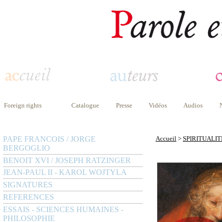
Foreign rights
Catalogue
Presse
Vidéos
Audios
PAPE FRANCOIS / JORGE
Accueil
>
SPIRITUALIT
BERGOGLIO
BENOIT XVI / JOSEPH RATZINGER
JEAN-PAUL II - KAROL WOJTYLA
SIGNATURES
REFERENCES
ESSAIS - SCIENCES HUMAINES -
PHILOSOPHIE