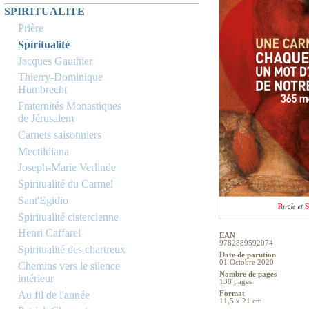
SPIRITUALITE
Prière
Spiritualité
Jacques Gauthier
Thierry-Dominique
Humbrecht
Fraternités Monastiques
de Jérusalem
Carnets saisonniers
Mectildiana
Joseph-Marie Verlinde
Spiritualité du Carmel
Sant'Egidio
Spiritualité cistercienne
Henri Caffarel
EAN
9782889592074
Spiritualité des chartreux
Date de parution
01 Octobre 2020
Chemins vers le silence
Nombre de pages
intérieur
138 pages
Au fil de l'année
Format
11,5 x 21 cm