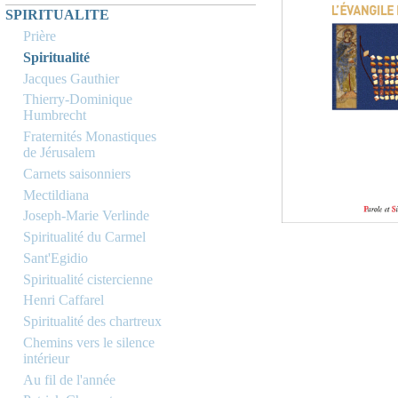
SPIRITUALITE
Prière
Spiritualité
Jacques Gauthier
Thierry-Dominique
Humbrecht
Fraternités Monastiques
de Jérusalem
Carnets saisonniers
Mectildiana
Joseph-Marie Verlinde
Spiritualité du Carmel
Sant'Egidio
Spiritualité cistercienne
Henri Caffarel
Spiritualité des chartreux
Chemins vers le silence
intérieur
Au fil de l'année