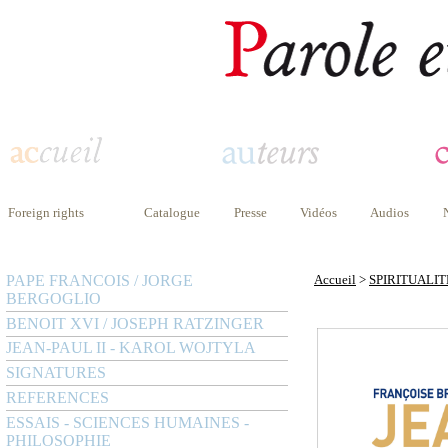
Foreign rights
Catalogue
Presse
Vidéos
Audios
PAPE FRANCOIS / JORGE
Accueil
>
SPIRITUALIT
BERGOGLIO
BENOIT XVI / JOSEPH RATZINGER
JEAN-PAUL II - KAROL WOJTYLA
SIGNATURES
REFERENCES
ESSAIS - SCIENCES HUMAINES -
PHILOSOPHIE