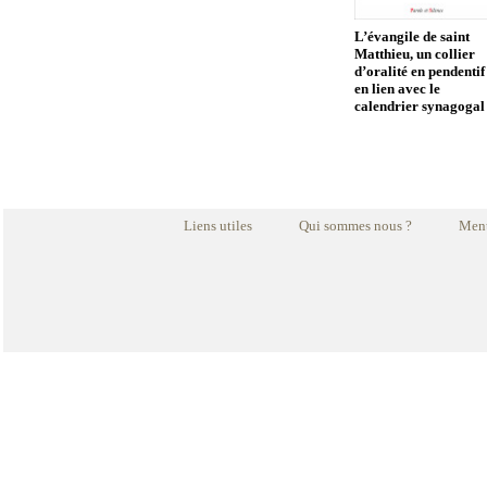
L’évangile de saint
Matthieu, un collier
d’oralité en pendentif
en lien avec le
calendrier synagogal
Liens utiles
Qui sommes nous ?
Ment
La prière de libérati
Avec la Bible et les saints