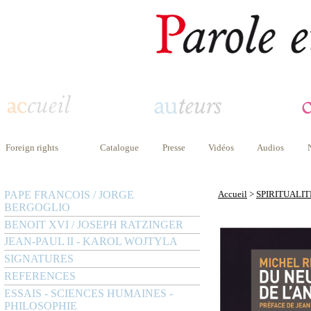
Foreign rights
Catalogue
Presse
Vidéos
Audios
PAPE FRANCOIS / JORGE
Accueil
>
SPIRITUALIT
BERGOGLIO
BENOIT XVI / JOSEPH RATZINGER
JEAN-PAUL II - KAROL WOJTYLA
SIGNATURES
REFERENCES
ESSAIS - SCIENCES HUMAINES -
PHILOSOPHIE