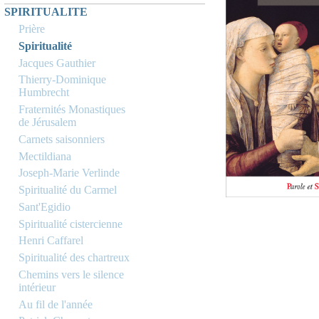
SPIRITUALITE
Prière
Spiritualité
Jacques Gauthier
Thierry-Dominique
Humbrecht
Fraternités Monastiques
de Jérusalem
Carnets saisonniers
Mectildiana
Joseph-Marie Verlinde
Spiritualité du Carmel
Sant'Egidio
Spiritualité cistercienne
Henri Caffarel
Spiritualité des chartreux
Chemins vers le silence
intérieur
Au fil de l'année