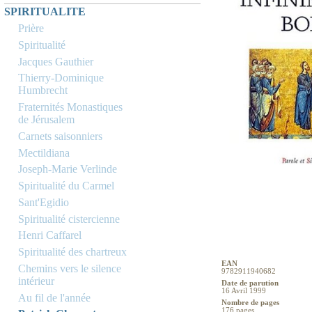
SPIRITUALITE
Prière
Spiritualité
Jacques Gauthier
Thierry-Dominique
Humbrecht
Fraternités Monastiques
de Jérusalem
Carnets saisonniers
Mectildiana
Joseph-Marie Verlinde
Spiritualité du Carmel
Sant'Egidio
Spiritualité cistercienne
Henri Caffarel
Spiritualité des chartreux
EAN
Chemins vers le silence
9782911940682
intérieur
Date de parution
16 Avril 1999
Au fil de l'année
Nombre de pages
176 pages