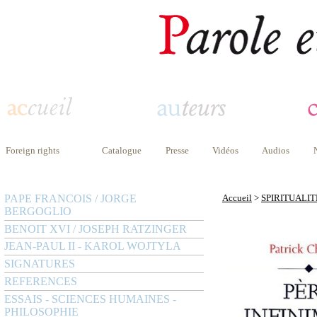
Foreign rights
Catalogue
Presse
Vidéos
Audios
PAPE FRANCOIS / JORGE
Accueil
>
SPIRITUALIT
BERGOGLIO
BENOIT XVI / JOSEPH RATZINGER
JEAN-PAUL II - KAROL WOJTYLA
SIGNATURES
REFERENCES
ESSAIS - SCIENCES HUMAINES -
PHILOSOPHIE