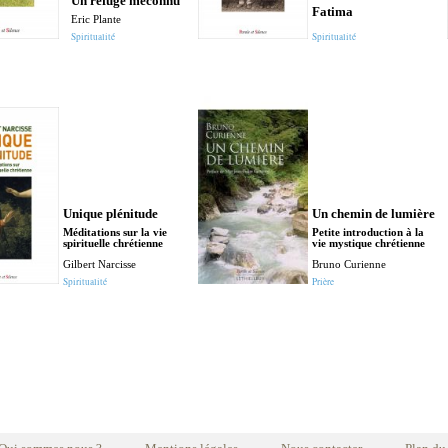
Un refuge méconnu
Fatima
Eric Plante
Spiritualité
Spiritualité
Unique plénitude
Un chemin de lumière
Méditations sur la vie
Petite introduction à la
spirituelle chrétienne
vie mystique chrétienne
Gilbert Narcisse
Bruno Curienne
Spiritualité
Prière