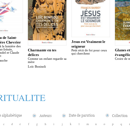
u de Saint-
Jesus est Vraiment le
ère Chevrier
seigneur
à la lumière des
int-Irénée,
Charmante en tes
Glanes et
Petit récit de foi pour ceux
ndel et Claude
qui cherchent
delices
évangéli
t
Comme un enfant regarde sa
Croire de 
auche
mère
Loïc Bonisoli
RITUALITE
c
d
e
f
g
h
i
j
k
l
m
n
o
p
q