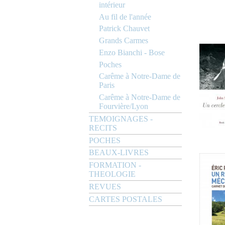
intérieur
Au fil de l'année
Patrick Chauvet
Grands Carmes
Enzo Bianchi - Bose
Poches
Carême à Notre-Dame de
Paris
Carême à Notre-Dame de
Fourvière/Lyon
TEMOIGNAGES -
RECITS
POCHES
BEAUX-LIVRES
FORMATION -
THEOLOGIE
REVUES
CARTES POSTALES