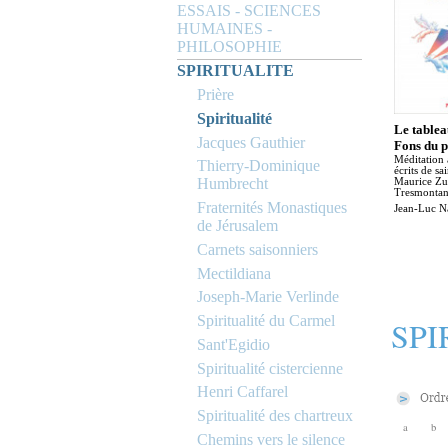
ESSAIS - SCIENCES
HUMAINES -
PHILOSOPHIE
SPIRITUALITE
Prière
Spiritualité
Le tablea
Jacques Gauthier
Fons du p
Méditation 
Thierry-Dominique
écrits de sa
Humbrecht
Maurice Zu
Tresmontan
Fraternités Monastiques
Jean-Luc N
de Jérusalem
Carnets saisonniers
Mectildiana
Joseph-Marie Verlinde
Spiritualité du Carmel
SPI
Sant'Egidio
Spiritualité cistercienne
Henri Caffarel
Spiritualité des chartreux
a
b
Chemins vers le silence