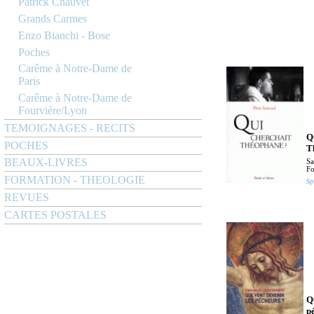
Patrick Chauvet
Grands Carmes
Enzo Bianchi - Bose
Poches
Carême à Notre-Dame de
Paris
Carême à Notre-Dame de
Fourvière/Lyon
TEMOIGNAGES - RECITS
Q
POCHES
T
BEAUX-LIVRES
Sa
Fo
FORMATION - THEOLOGIE
Sp
REVUES
CARTES POSTALES
Q
p