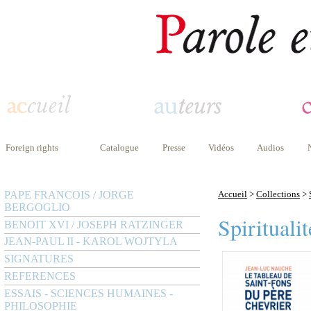
Foreign rights
Catalogue
Presse
Vidéos
Audios
PAPE FRANCOIS / JORGE
Accueil
>
Collections
>
BERGOGLIO
Spiritualit
BENOIT XVI / JOSEPH RATZINGER
JEAN-PAUL II - KAROL WOJTYLA
SIGNATURES
REFERENCES
ESSAIS - SCIENCES HUMAINES -
PHILOSOPHIE