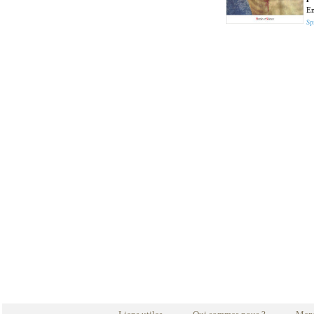
E
Spi