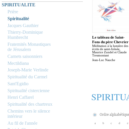
SPIRITUALITE
Prière
Spiritualité
Jacques Gauthier
Thierry-Dominique
Humbrecht
Le tableau de Saint-
Fons du père Chevrier
Fraternités Monastiques
Méditation à la lumière des
de Jérusalem
écrits de saint-Irénée,
Maurice Zundel et Claude
Carnets saisonniers
Tresmontant
Jean-Luc Nauche
Mectildiana
Joseph-Marie Verlinde
Spiritualité du Carmel
Sant'Egidio
Spiritualité cistercienne
SPIRITU
Henri Caffarel
Spiritualité des chartreux
Chemins vers le silence
intérieur
Au fil de l'année
a
b
c
d
e