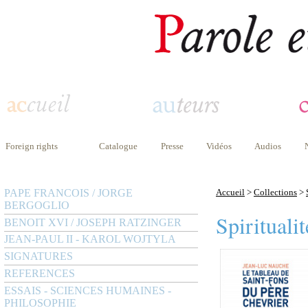
Foreign rights
Catalogue
Presse
Vidéos
Audios
PAPE FRANCOIS / JORGE
Accueil
>
Collections
>
BERGOGLIO
Spiritualit
BENOIT XVI / JOSEPH RATZINGER
JEAN-PAUL II - KAROL WOJTYLA
SIGNATURES
REFERENCES
ESSAIS - SCIENCES HUMAINES -
PHILOSOPHIE