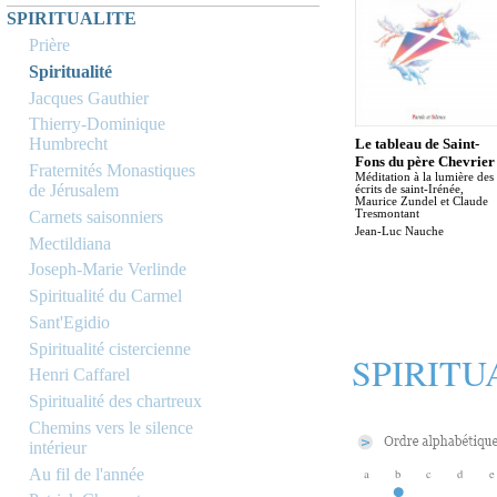
SPIRITUALITE
Prière
Spiritualité
Jacques Gauthier
Thierry-Dominique
Humbrecht
Le tableau de Saint-
Fons du père Chevrier
Fraternités Monastiques
Méditation à la lumière des
de Jérusalem
écrits de saint-Irénée,
Maurice Zundel et Claude
Carnets saisonniers
Tresmontant
Jean-Luc Nauche
Mectildiana
Joseph-Marie Verlinde
Spiritualité du Carmel
Sant'Egidio
Spiritualité cistercienne
SPIRITU
Henri Caffarel
Spiritualité des chartreux
Chemins vers le silence
intérieur
Au fil de l'année
a
b
c
d
e