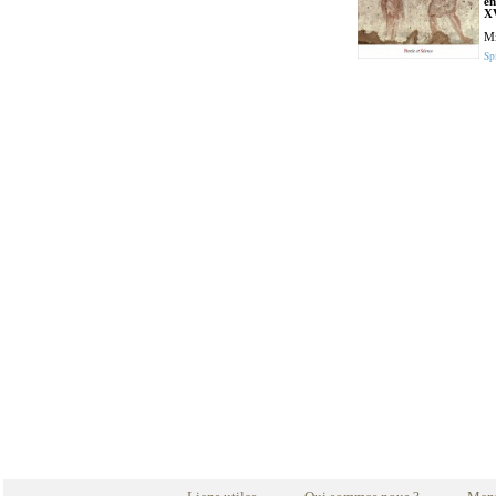
en
XV
Mi
Spi