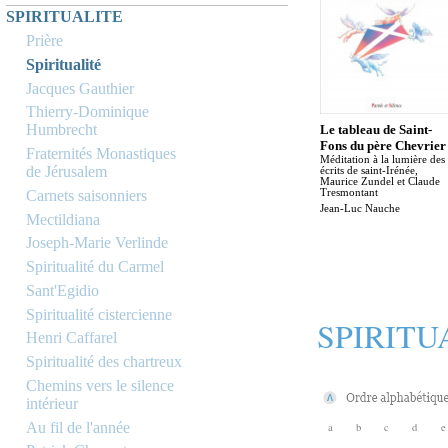
SPIRITUALITE
Prière
Spiritualité
Jacques Gauthier
Thierry-Dominique
Humbrecht
Le tableau de Saint-
Fons du père Chevrier
Fraternités Monastiques
Méditation à la lumière des
de Jérusalem
écrits de saint-Irénée,
Maurice Zundel et Claude
Carnets saisonniers
Tresmontant
Jean-Luc Nauche
Mectildiana
Joseph-Marie Verlinde
Spiritualité du Carmel
Sant'Egidio
Spiritualité cistercienne
SPIRITU
Henri Caffarel
Spiritualité des chartreux
Chemins vers le silence
intérieur
Au fil de l'année
a
b
c
d
e