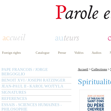
Foreign rights
Catalogue
Presse
Vidéos
Audios
PAPE FRANCOIS / JORGE
Accueil
>
Collections
>
BERGOGLIO
Spiritualit
BENOIT XVI / JOSEPH RATZINGER
JEAN-PAUL II - KAROL WOJTYLA
SIGNATURES
REFERENCES
ESSAIS - SCIENCES HUMAINES -
PHILOSOPHIE