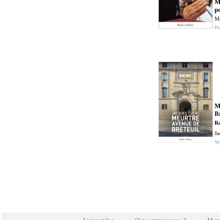
M
p
Mè
Po
M
B
R
Ja
Spi