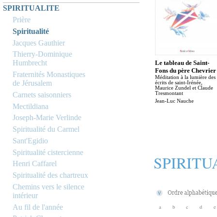
SPIRITUALITE
Prière
Spiritualité
Jacques Gauthier
Thierry-Dominique
Humbrecht
Le tableau de Saint-
Fons du père Chevrier
Fraternités Monastiques
Méditation à la lumière des
de Jérusalem
écrits de saint-Irénée,
Maurice Zundel et Claude
Carnets saisonniers
Tresmontant
Jean-Luc Nauche
Mectildiana
Joseph-Marie Verlinde
Spiritualité du Carmel
Sant'Egidio
Spiritualité cistercienne
SPIRITU
Henri Caffarel
Spiritualité des chartreux
Chemins vers le silence
intérieur
Au fil de l'année
a
b
c
d
e