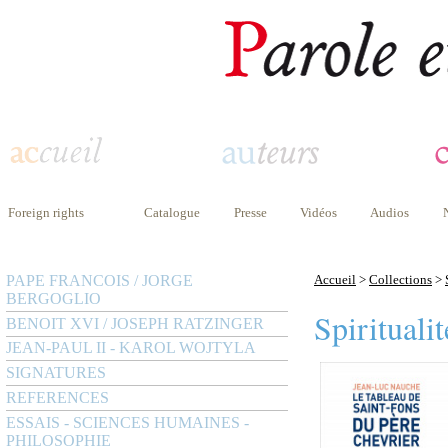
Foreign rights
Catalogue
Presse
Vidéos
Audios
PAPE FRANCOIS / JORGE
Accueil
>
Collections
>
BERGOGLIO
Spiritualit
BENOIT XVI / JOSEPH RATZINGER
JEAN-PAUL II - KAROL WOJTYLA
SIGNATURES
REFERENCES
ESSAIS - SCIENCES HUMAINES -
PHILOSOPHIE