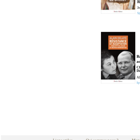
R
J
Sp
R
a
Ch
Di
Al
Spi