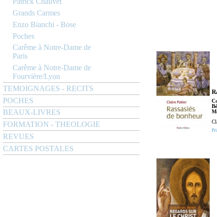
Patrick Chauvet
Grands Carmes
Enzo Bianchi - Bose
Poches
Carême à Notre-Dame de
Paris
Carême à Notre-Dame de
Fourvière/Lyon
TEMOIGNAGES - RECITS
R
POCHES
C
Bé
BEAUX-LIVRES
Mo
Cl
FORMATION - THEOLOGIE
Pri
REVUES
CARTES POSTALES