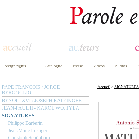
Foreign rights
Catalogue
Presse
Vidéos
Audios
PAPE FRANCOIS / JORGE
Accueil
>
SIGNATURES
BERGOGLIO
BENOIT XVI / JOSEPH RATZINGER
JEAN-PAUL II - KAROL WOJTYLA
SIGNATURES
Philippe Barbarin
Jean-Marie Lustiger
Christoph Schönborn