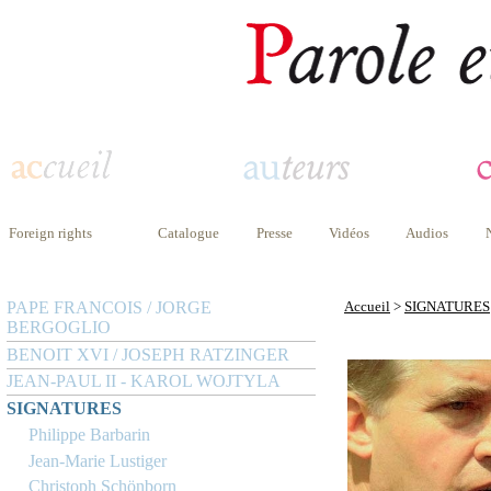
Foreign rights
Catalogue
Presse
Vidéos
Audios
PAPE FRANCOIS / JORGE
Accueil
>
SIGNATURES
BERGOGLIO
BENOIT XVI / JOSEPH RATZINGER
JEAN-PAUL II - KAROL WOJTYLA
SIGNATURES
Philippe Barbarin
Jean-Marie Lustiger
Christoph Schönborn