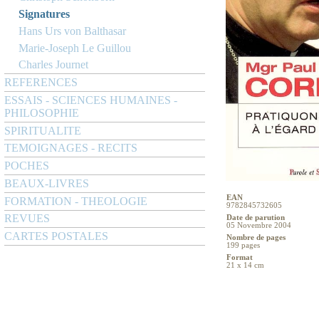
Signatures
Hans Urs von Balthasar
Marie-Joseph Le Guillou
Charles Journet
REFERENCES
ESSAIS - SCIENCES HUMAINES -
PHILOSOPHIE
SPIRITUALITE
TEMOIGNAGES - RECITS
POCHES
BEAUX-LIVRES
EAN
FORMATION - THEOLOGIE
9782845732605
REVUES
Date de parution
05 Novembre 2004
CARTES POSTALES
Nombre de pages
199 pages
Format
21 x 14 cm