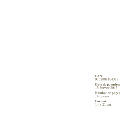
EAN
9782889184309
Date de parution
15 Janvier 2015
Nombre de pages
160 pages
Format
14 x 21 cm