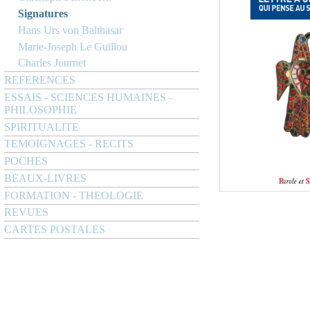
Signatures
Hans Urs von Balthasar
Marie-Joseph Le Guillou
Charles Journet
REFERENCES
ESSAIS - SCIENCES HUMAINES -
PHILOSOPHIE
SPIRITUALITE
TEMOIGNAGES - RECITS
POCHES
BEAUX-LIVRES
FORMATION - THEOLOGIE
REVUES
CARTES POSTALES