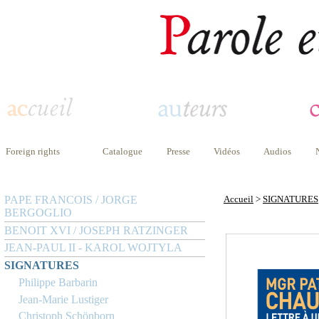
Foreign rights
Catalogue
Presse
Vidéos
Audios
PAPE FRANCOIS / JORGE
Accueil
>
SIGNATURES
BERGOGLIO
BENOIT XVI / JOSEPH RATZINGER
JEAN-PAUL II - KAROL WOJTYLA
SIGNATURES
Philippe Barbarin
Jean-Marie Lustiger
Christoph Schönborn