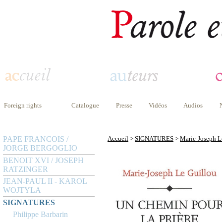
Foreign rights
Catalogue
Presse
Vidéos
Audios
PAPE FRANCOIS /
Accueil
>
SIGNATURES
>
Marie-Joseph L
JORGE BERGOGLIO
BENOIT XVI / JOSEPH
RATZINGER
JEAN-PAUL II - KAROL
WOJTYLA
SIGNATURES
Philippe Barbarin