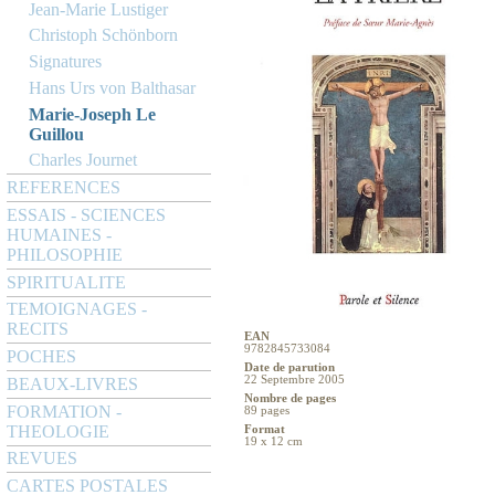
Jean-Marie Lustiger
Christoph Schönborn
Signatures
Hans Urs von Balthasar
Marie-Joseph Le
Guillou
Charles Journet
REFERENCES
ESSAIS - SCIENCES
HUMAINES -
PHILOSOPHIE
SPIRITUALITE
TEMOIGNAGES -
RECITS
EAN
9782845733084
POCHES
Date de parution
22 Septembre 2005
BEAUX-LIVRES
Nombre de pages
FORMATION -
89 pages
THEOLOGIE
Format
19 x 12 cm
REVUES
CARTES POSTALES