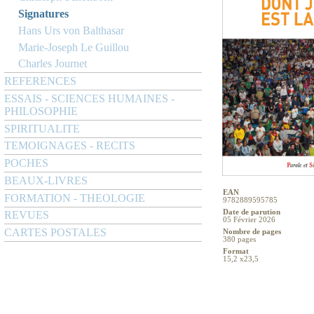
Signatures
Hans Urs von Balthasar
Marie-Joseph Le Guillou
Charles Journet
REFERENCES
ESSAIS - SCIENCES HUMAINES -
PHILOSOPHIE
SPIRITUALITE
TEMOIGNAGES - RECITS
POCHES
BEAUX-LIVRES
EAN
FORMATION - THEOLOGIE
9782889595785
Date de parution
REVUES
05 Février 2026
CARTES POSTALES
Nombre de pages
380 pages
Format
15,2 x23,5