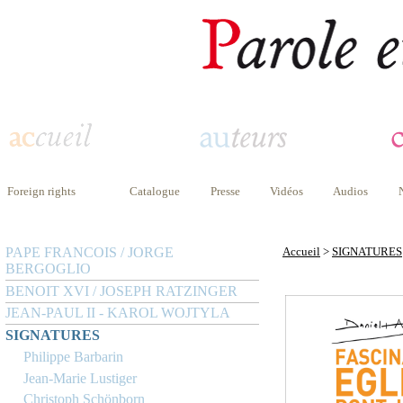
Foreign rights
Catalogue
Presse
Vidéos
Audios
PAPE FRANCOIS / JORGE
Accueil
>
SIGNATURES
BERGOGLIO
BENOIT XVI / JOSEPH RATZINGER
JEAN-PAUL II - KAROL WOJTYLA
SIGNATURES
Philippe Barbarin
Jean-Marie Lustiger
Christoph Schönborn