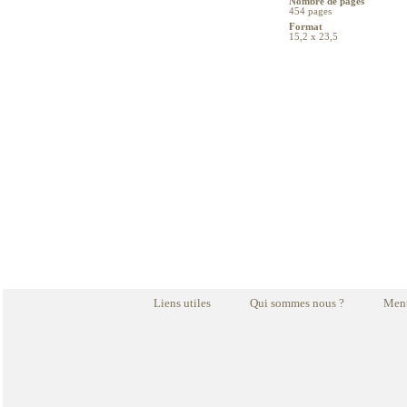
Nombre de pages
454 pages
Format
15,2 x 23,5
Liens utiles
Qui sommes nous ?
Ment