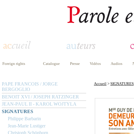
Foreign rights
Catalogue
Presse
Vidéos
Audios
PAPE FRANCOIS / JORGE
Accueil
>
SIGNATURES
BERGOGLIO
BENOIT XVI / JOSEPH RATZINGER
JEAN-PAUL II - KAROL WOJTYLA
SIGNATURES
Philippe Barbarin
Jean-Marie Lustiger
Christoph Schönborn