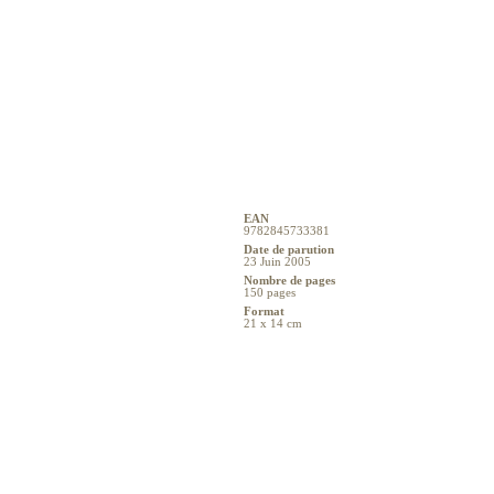
EAN
9782845733381
Date de parution
23 Juin 2005
Nombre de pages
150 pages
Format
21 x 14 cm