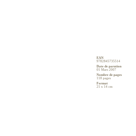
EAN
9782845735514
Date de parution
01 Mars 2007
Nombre de pages
118 pages
Format
21 x 14 cm