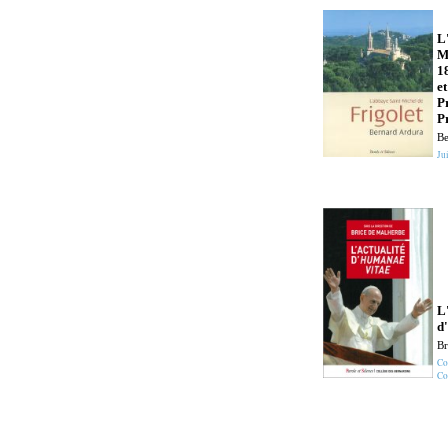
L
M
1
et
P
P
Be
Jui
L
d
Br
Co
Co