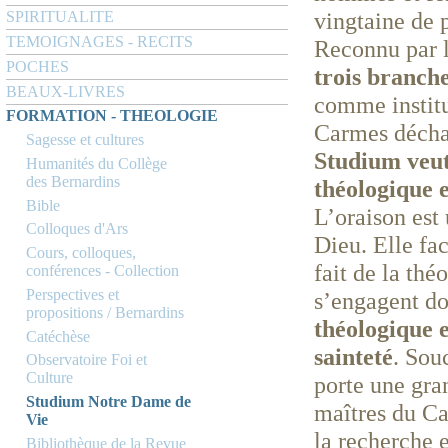
vingtaine de p
SPIRITUALITE
TEMOIGNAGES - RECITS
Reconnu par 
POCHES
trois branch
BEAUX-LIVRES
comme institu
FORMATION - THEOLOGIE
Carmes décha
Sagesse et cultures
Studium veut 
Humanités du Collège
des Bernardins
théologique 
Bible
L’oraison est
Colloques d'Ars
Dieu. Elle fa
Cours, colloques,
fait de la thé
conférences - Collection
Perspectives et
s’engagent d
propositions / Bernardins
théologique e
Catéchèse
sainteté
. Sou
Observatoire Foi et
Culture
porte une gran
Studium Notre Dame de
maîtres du Ca
Vie
la recherche e
Bibliothèque de la Revue