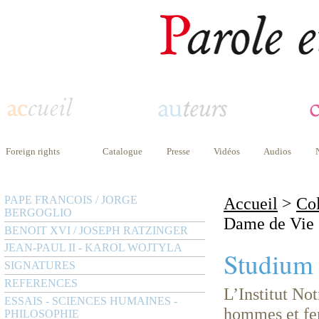
Foreign rights
Catalogue
Presse
Vidéos
Audios
PAPE FRANCOIS / JORGE
Accueil
>
Col
BERGOGLIO
Dame de Vie
BENOIT XVI / JOSEPH RATZINGER
JEAN-PAUL II - KAROL WOJTYLA
Studium
SIGNATURES
REFERENCES
L’Institut No
ESSAIS - SCIENCES HUMAINES -
hommes et fem
PHILOSOPHIE