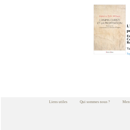
L
p
Et
C
Ro
Va
Sa
Liens utiles
Qui sommes nous ?
Ment