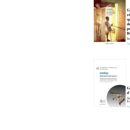
G
ré
sp
de
p
B
Je
Jui
G
d
Ac
Fr
Ac