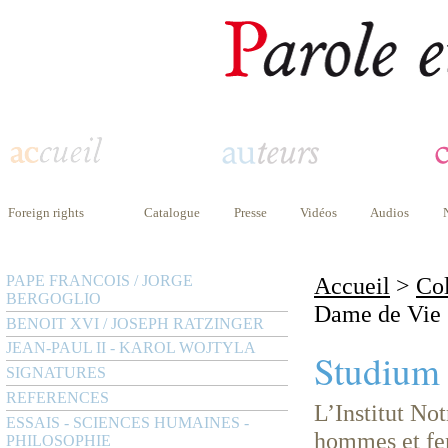
Foreign rights
Catalogue
Presse
Vidéos
Audios
PAPE FRANCOIS / JORGE
Accueil
>
Col
BERGOGLIO
Dame de Vie
BENOIT XVI / JOSEPH RATZINGER
JEAN-PAUL II - KAROL WOJTYLA
Studium
SIGNATURES
REFERENCES
L’Institut No
ESSAIS - SCIENCES HUMAINES -
hommes et fem
PHILOSOPHIE