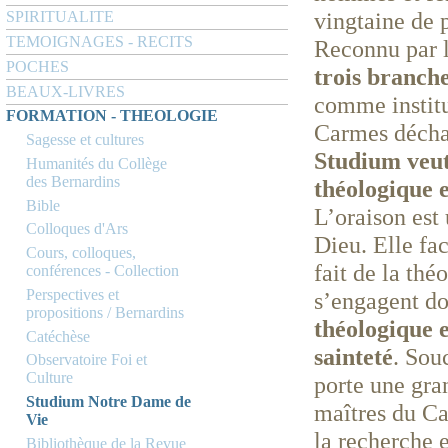
vingtaine de p
SPIRITUALITE
TEMOIGNAGES - RECITS
Reconnu par 
POCHES
trois branch
BEAUX-LIVRES
comme institu
FORMATION - THEOLOGIE
Carmes décha
Sagesse et cultures
Studium veut 
Humanités du Collège
des Bernardins
théologique 
Bible
L’oraison est
Colloques d'Ars
Dieu. Elle fa
Cours, colloques,
fait de la thé
conférences - Collection
Perspectives et
s’engagent d
propositions / Bernardins
théologique e
Catéchèse
sainteté
. Sou
Observatoire Foi et
Culture
porte une gran
Studium Notre Dame de
maîtres du Ca
Vie
la recherche e
Bibliothèque de la Revue