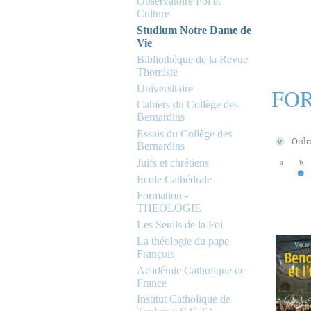
Observatoire Foi et
Culture
Studium Notre Dame de
Vie
Bibliothèque de la Revue
Thomiste
Universitaire
FOR
Cahiers du Collège des
Bernardins
Essais du Collège des
Bernardins
Juifs et chrétiens
a
b
Ecole Cathédrale
Formation -
THEOLOGIE
Les Seuils de la Foi
La théologie du pape
François
Académie Catholique de
France
Institut Catholique de