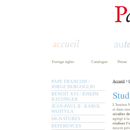
Foreign rights
Catalogue
Presse
PAPE FRANCOIS /
Accueil
>
JORGE BERGOGLIO
Stud
BENOIT XVI / JOSEPH
RATZINGER
L’Institut 
JEAN-PAUL II - KAROL
et dans une
WOJTYLA
séculier d
SIGNATURES
agrégé à l
réaliser l'
REFERENCES
moyen privi