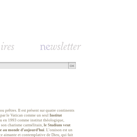
prêtres. Il est présent sur quatre continents
u par le Vatican comme un seul
Institut
nu en 1993 comme institut théologique,
 son charisme carmélitain,
le Studium veut
gile au monde d’aujourd’hui
. L’oraison est un
ce aimante et contemplative de Dieu, qui fait