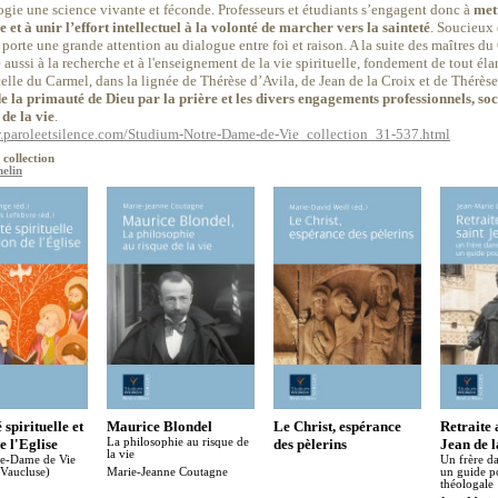
ogie une science vivante et féconde. Professeurs et étudiants s’engagent donc à
mett
 et à unir l’effort intellectuel à la volonté de marcher vers la sainteté
. Soucieux 
porte une grande attention au dialogue entre foi et raison. A la suite des maîtres 
 aussi à la recherche et à l'enseignement de la vie spirituelle, fondement de tout él
celle du Carmel, dans la lignée de Thérèse d’Avila, de Jean de la Croix et de Thérès
e la primauté de Dieu par la prière et les divers engagements professionnels, soc
de la vie
.
.paroleetsilence.com/Studium-Notre-Dame-de-Vie_collection_31-537.html
 collection
elin
spirituelle et
Maurice Blondel
Le Christ, espérance
Retraite 
e l'Eglise
La philosophie au risque de
des pèlerins
Jean de 
la vie
re-Dame de Vie
Un frère da
 Vaucluse)
Marie-Jeanne Coutagne
un guide po
théologale