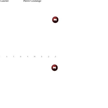
 Laurier
Pierre Coulange
r
s
t
u
v
w
x
y
z