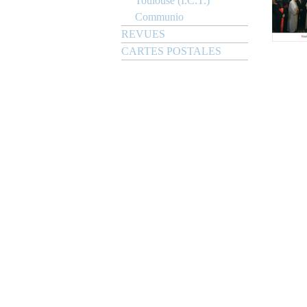
Toulouse (I.C.T.)
Communio
REVUES
CARTES POSTALES