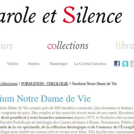
Vidéos
Audios
Numérique
La Civilta Cattolica
Collections
>
FORMATION - THEOLOGIE
> Studium Notre Dame de Vie
ium Notre Dame de Vie
Notre-Dame de Vie compte près de 600 membres consacrés, laïcs hommes et femmes ou 
 vingtaine de pays. Des couples et des associés vivent aussi de son esprit. Reconn
e droit pontifical à trois branches autonomes
depuis 1973, le Studium a été recon
a Faculté Pontificale de théologie des Carmes déchaux à Rome, Teresianum. Fidèle à
unité de la vie spirituelle, de la réflexion théologique et de l’annonce de l’Évan
légié pour établir un contact réel et vivant avec Dieu. Elle facilite une connaissan