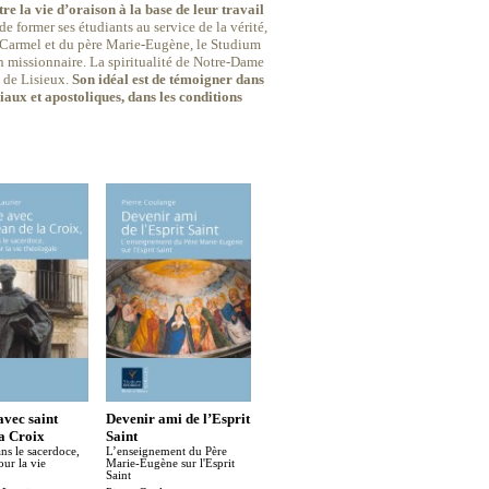
re la vie d’oraison à la base de leur travail
de former ses étudiants au service de la vérité,
du Carmel et du père Marie-Eugène, le Studium
an missionnaire. La spiritualité de Notre-Dame
e de Lisieux.
Son idéal est de témoigner dans
iaux et apostoliques, dans les conditions
avec saint
Devenir ami de l’Esprit
Elle est vivante la
La conve
la Croix
Saint
Parole de Dieu
Emmanuel 
ns le sacerdoce,
L’enseignement du Père
À l’écoute de l’Écriture avec
ur la vie
Marie-Eugène sur l'Esprit
le Bienheureux Marie-
Saint
Eugène