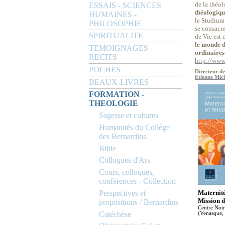
de la théol
ESSAIS - SCIENCES
théologique
HUMAINES -
le Studium 
PHILOSOPHIE
se consacre
SPIRITUALITE
de Vie est 
le monde d
TEMOIGNAGES -
ordinaires 
RECITS
http://www
POCHES
Directeur de
Etienne Mich
BEAUX-LIVRES
FORMATION -
THEOLOGIE
Sagesse et cultures
Humanités du Collège
des Bernardins
Bible
Colloques d'Ars
Cours, colloques,
conférences - Collection
Perspectives et
Maternité 
Mission d
propositions / Bernardins
Centre Not
Catéchèse
(Venasque,