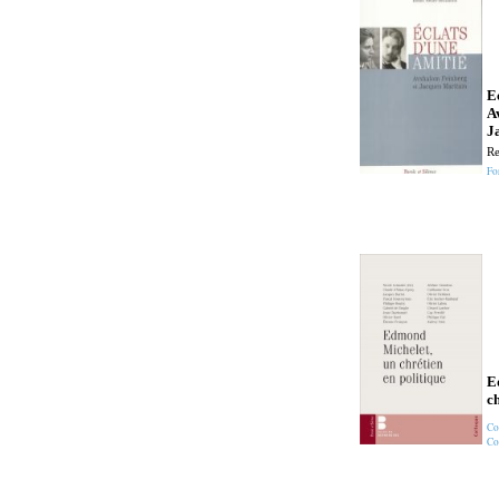
E
A
J
Re
Fo
E
ch
Co
Co