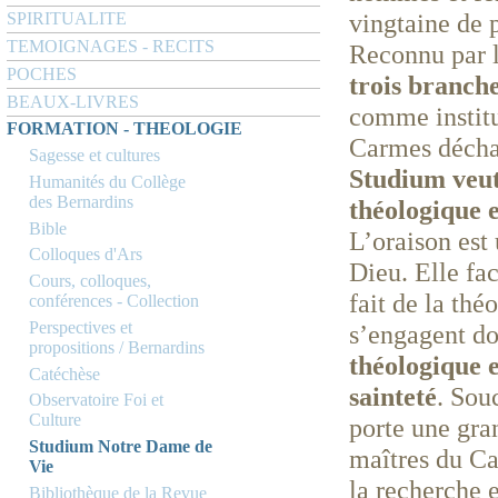
vingtaine de p
SPIRITUALITE
TEMOIGNAGES - RECITS
Reconnu par 
POCHES
trois branch
BEAUX-LIVRES
comme institu
FORMATION - THEOLOGIE
Carmes décha
Sagesse et cultures
Studium veut 
Humanités du Collège
des Bernardins
théologique 
Bible
L’oraison est
Colloques d'Ars
Dieu. Elle fa
Cours, colloques,
fait de la thé
conférences - Collection
Perspectives et
s’engagent d
propositions / Bernardins
théologique e
Catéchèse
sainteté
. Sou
Observatoire Foi et
Culture
porte une gran
Studium Notre Dame de
maîtres du Ca
Vie
la recherche e
Bibliothèque de la Revue