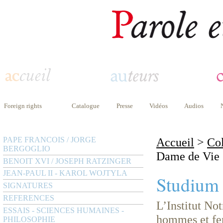
Foreign rights
Catalogue
Presse
Vidéos
Audios
PAPE FRANCOIS / JORGE
Accueil
>
Col
BERGOGLIO
Dame de Vie
BENOIT XVI / JOSEPH RATZINGER
JEAN-PAUL II - KAROL WOJTYLA
Studium
SIGNATURES
REFERENCES
L’Institut No
ESSAIS - SCIENCES HUMAINES -
hommes et fem
PHILOSOPHIE