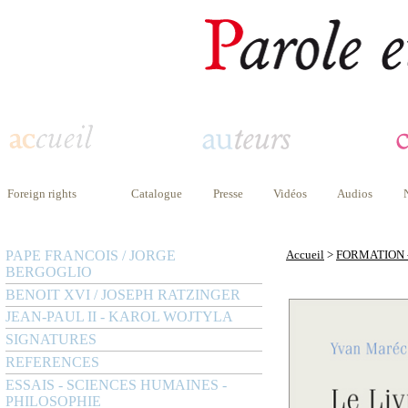
Foreign rights
Catalogue
Presse
Vidéos
Audios
PAPE FRANCOIS / JORGE
Accueil
>
FORMATION 
BERGOGLIO
BENOIT XVI / JOSEPH RATZINGER
JEAN-PAUL II - KAROL WOJTYLA
SIGNATURES
REFERENCES
ESSAIS - SCIENCES HUMAINES -
PHILOSOPHIE