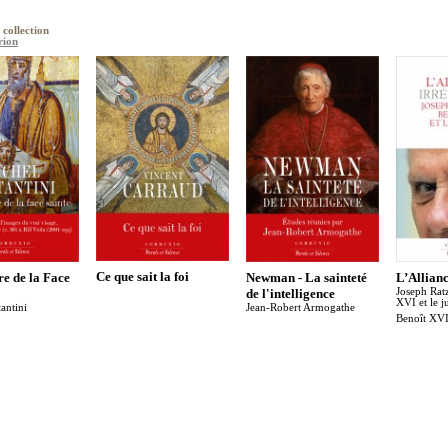
 collection
rion
Ce que sait la foi
e de la Face
Newman - La sainteté
L’Allian
de l'intelligence
Joseph Ratz
XVI et le 
antini
Jean-Robert Armogathe
Benoît XV