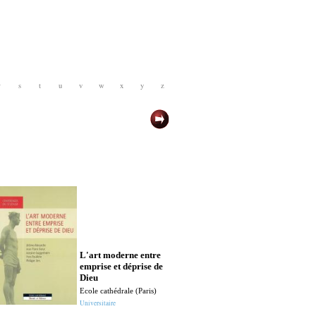
r
s
t
u
v
w
x
y
z
La rationalité 
théologie :
perspectives et
L'art moderne entre
articulations
emprise et déprise de
Dieu
Universitaire
Ecole cathédrale (Paris)
Universitaire