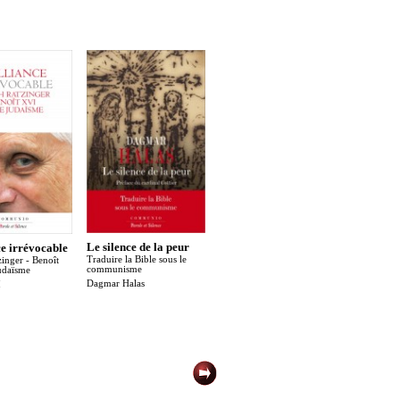
Le silence de la peur
Le décalogue
Hans Ur
ce irrévocable
Traduire la Bible sous le
Balthasa
inger - Benoît
communisme
judaïsme
Elio Guerr
Dagmar Halas
I