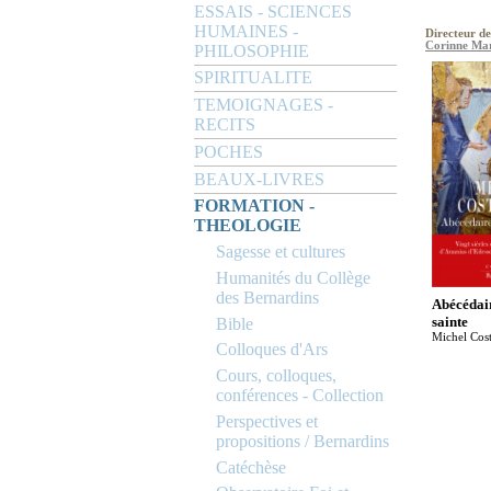
ESSAIS - SCIENCES
HUMAINES -
Directeur de
Corinne Ma
PHILOSOPHIE
SPIRITUALITE
TEMOIGNAGES -
RECITS
POCHES
BEAUX-LIVRES
FORMATION -
THEOLOGIE
Sagesse et cultures
Humanités du Collège
des Bernardins
Abécédair
sainte
Bible
Michel Cost
Colloques d'Ars
Cours, colloques,
conférences - Collection
Perspectives et
propositions / Bernardins
Catéchèse