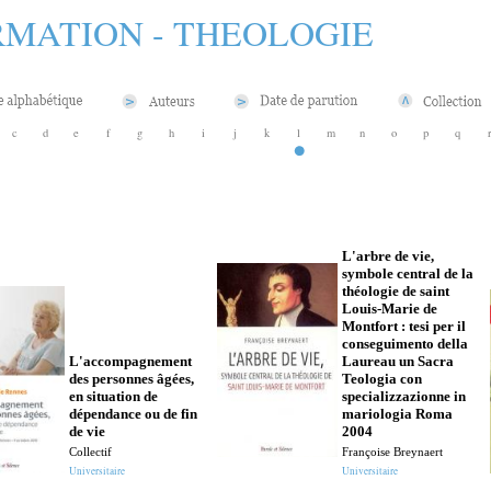
MATION - THEOLOGIE
c
d
e
f
g
h
i
j
k
l
m
n
o
p
q
L'arbre de vie,
symbole central de la
théologie de saint
Louis-Marie de
Montfort : tesi per il
conseguimento della
L'accompagnement
Laureau un Sacra
des personnes âgées,
Teologia con
en situation de
specializzazionne in
dépendance ou de fin
mariologia Roma
de vie
2004
Collectif
Françoise Breynaert
Universitaire
Universitaire