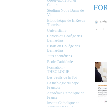
Observatoire Foi et
FOR
Culture
Studium Notre Dame de
Vie
Bibliothèque de la Revue
Thomiste
a
b
Universitaire
Cahiers du Collège des
Bernardins
Essais du Collège des
Bernardins
Juifs et chrétiens
Ecole Cathédrale
Formation -
THEOLOGIE
Les Seuils de la Foi
La théologie du pape
François
Académie Catholique de
France
Institut Catholique de