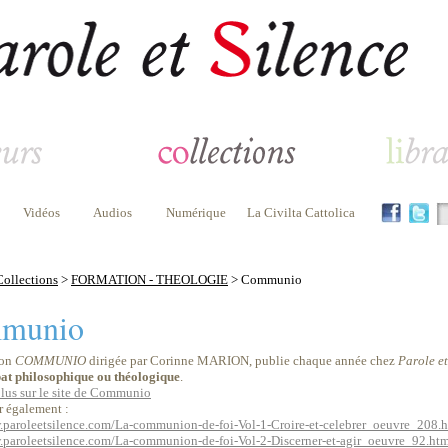
Vidéos
Audios
Numérique
La Civilta Cattolica
Collections
>
FORMATION - THEOLOGIE
> Communio
munio
ion
COMMUNIO
dirigée par Corinne MARION, publie chaque année chez
Parole et
at philosophique ou théologique
.
plus sur le site de Communio
r également :
.paroleetsilence.com/La-communion-de-foi-Vol-1-Croire-et-celebrer_oeuvre_208.
.paroleetsilence.com/La-communion-de-foi-Vol-2-Discerner-et-agir_oeuvre_92.ht