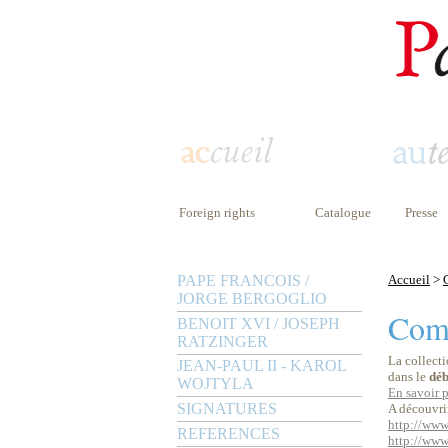
Foreign rights
Catalogue
Presse
PAPE FRANCOIS /
Accueil
>
JORGE BERGOGLIO
Com
BENOIT XVI / JOSEPH
RATZINGER
La collect
JEAN-PAUL II - KAROL
dans le
déb
WOJTYLA
En savoir 
SIGNATURES
A découvri
http://www
REFERENCES
http://www