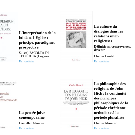
La culture du
dialogue dans les
L'interprétation de la
relations inter-
loi dans l'Eglise :
religieuses
principe, paradigme,
prospective
Définitions, controverses,
devenir
Suisse) FACOLTÀ DI
TEOLOGIA (Lugano
Charles Coutel
Universitaire
Universitaire
La philosophie des
religions de John
Hick : la continuité
des principes
philosophiques de la
période chrétienne
La pensée juive
orthodoxe à la
contemporaine
période pluraliste
Danielle Delmaire
Charles Morerod
Universitaire
Universitaire