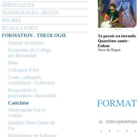
SPIRITUALITE
TEMOIGNAGES - RECITS
POCHES
BEAUX-LIVRES
FORMATION - THEOLOGIE
Ta parole est éternelle 
Quatrième année -
Sagesse et cultures
Enfant
Humanités du Collège
Vivre de l'Esprit
des Bernardins
Bible
Colloques d'Ars
Cours, colloques,
conférences - Collection
Perspectives et
propositions / Bernardins
FORMAT
Catéchèse
Observatoire Foi et
Culture
Studium Notre Dame de
Vie
a
b
c
d
e
Bibliothèque de la Revue