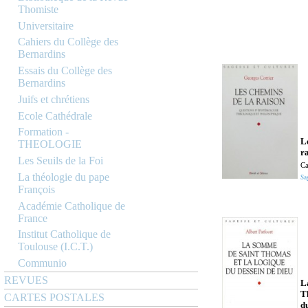
Thomiste
Universitaire
Cahiers du Collège des
Bernardins
Essais du Collège des
Bernardins
Juifs et chrétiens
Ecole Cathédrale
Formation -
L
THEOLOGIE
r
Les Seuils de la Foi
Ca
La théologie du pape
Sa
François
Académie Catholique de
France
Institut Catholique de
Toulouse (I.C.T.)
Communio
REVUES
L
T
CARTES POSTALES
d