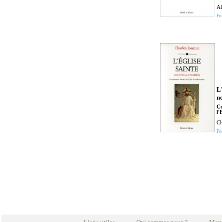
Al
Fo
L
n
Co
l'
Ch
Fo