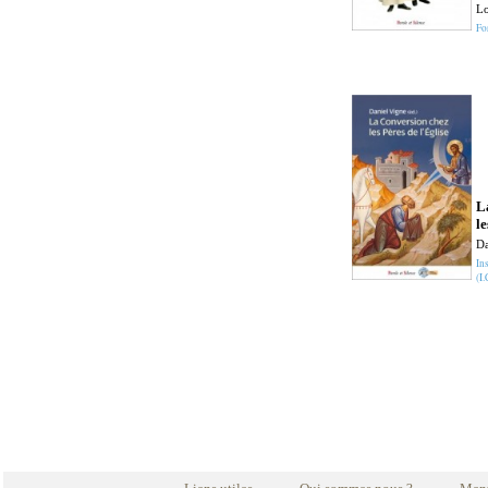
Lo
Fo
L
le
Da
In
(I.