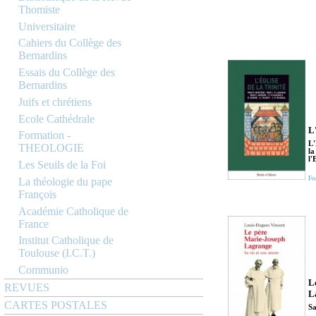
Thomiste
Universitaire
Cahiers du Collège des
Bernardins
Essais du Collège des
Bernardins
Juifs et chrétiens
Ecole Cathédrale
L'
Formation -
L'
THEOLOGIE
la
l'
Les Seuils de la Foi
Fo
La théologie du pape
François
Académie Catholique de
France
Institut Catholique de
Toulouse (I.C.T.)
Communio
L
REVUES
L
CARTES POSTALES
Sa