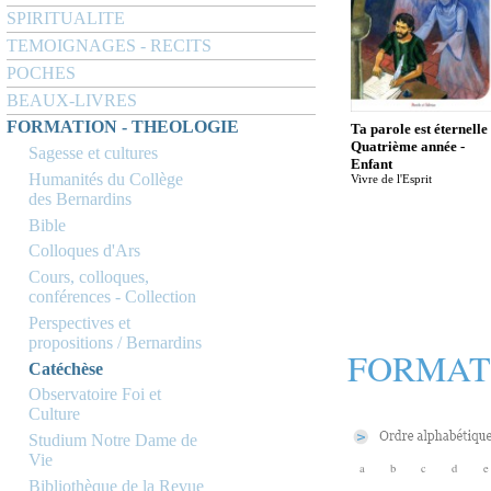
SPIRITUALITE
TEMOIGNAGES - RECITS
POCHES
BEAUX-LIVRES
FORMATION - THEOLOGIE
Ta parole est éternelle 
Quatrième année -
Sagesse et cultures
Enfant
Humanités du Collège
Vivre de l'Esprit
des Bernardins
Bible
Colloques d'Ars
Cours, colloques,
conférences - Collection
Perspectives et
propositions / Bernardins
FORMAT
Catéchèse
Observatoire Foi et
Culture
Studium Notre Dame de
Vie
a
b
c
d
e
Bibliothèque de la Revue