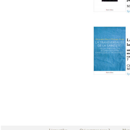
pa
Mi
Spi
L
la
un
œc
ca
?
Ch
M
Spi