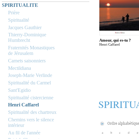
SPIRITUALITE
Prière
Spiritualité
Jacques Gauthier
Thierry-Dominique
Humbrecht
Amour, qui es-tu ?
Henri Caffarel
Fraternités Monastiques
de Jérusalem
Carnets saisonniers
Mectildiana
Joseph-Marie Verlinde
Spiritualité du Carmel
Sant'Egidio
Spiritualité cistercienne
SPIRITU
Henri Caffarel
Spiritualité des chartreux
Chemins vers le silence
intérieur
Au fil de l'année
a
b
c
d
e