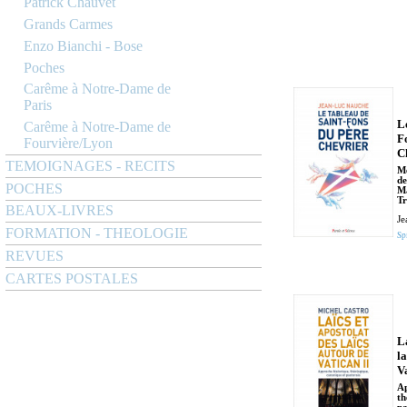
Patrick Chauvet
Grands Carmes
Enzo Bianchi - Bose
Poches
Carême à Notre-Dame de
Paris
L
Carême à Notre-Dame de
F
Fourvière/Lyon
C
TEMOIGNAGES - RECITS
Mé
de
POCHES
Ma
T
BEAUX-LIVRES
Je
FORMATION - THEOLOGIE
Spi
REVUES
CARTES POSTALES
La
l
V
Ap
th