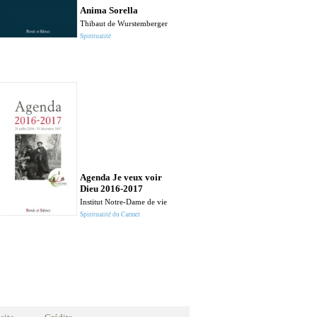
Enzo Bianchi
Anima Sorella
Enzo Bianchi - Bose
Thibaut de Wurstemberger
Spiritualité
Apologie des
Jean Bastaire
Prière
Agenda Je veux voir
Dieu 2016-2017
Institut Notre-Dame de vie
Spiritualité du Carmel