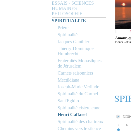
ESSAIS - SCIENCES
HUMAINES -
PHILOSOPHIE
SPIRITUALITE
Prière
Spiritualité
Amour, qu
Jacques Gauthier
Henri Caffa
Thierry-Dominique
Humbrecht
Fraternités Monastiques
de Jérusalem
Carnets saisonniers
Mectildiana
Joseph-Marie Verlinde
Spiritualité du Carmel
SPI
Sant'Egidio
Spiritualité cistercienne
Henri Caffarel
Spiritualité des chartreux
a
b
Chemins vers le silence