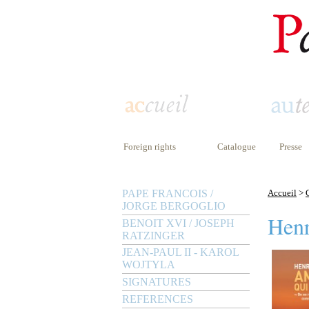
Foreign rights
Catalogue
Presse
PAPE FRANCOIS /
Accueil
>
JORGE BERGOGLIO
Henr
BENOIT XVI / JOSEPH
RATZINGER
JEAN-PAUL II - KAROL
WOJTYLA
SIGNATURES
REFERENCES