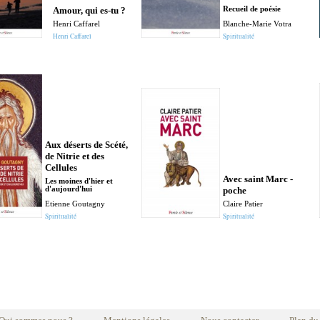
Amour, qui es-tu ?
Recueil de poésie
Henri Caffarel
Blanche-Marie Votra
Henri Caffarel
Spiritualité
Aux déserts de Scété,
de Nitrie et des
Cellules
Avec saint Marc -
Les moines d'hier et
d'aujourd'hui
poche
Etienne Goutagny
Claire Patier
Spiritualité
Spiritualité