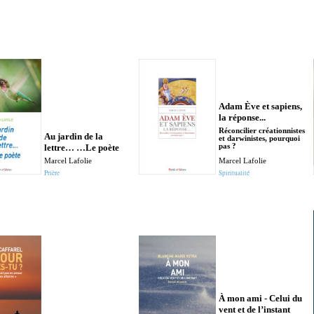
Adam Ève et sapiens,
la réponse...
Réconcilier créationnistes
Au jardin de la
et darwinistes, pourquoi
lettre… …Le poète
pas ?
Marcel Lafolie
Marcel Lafolie
Prière
Spiritualité
À mon ami - Celui du
vent et de l’instant