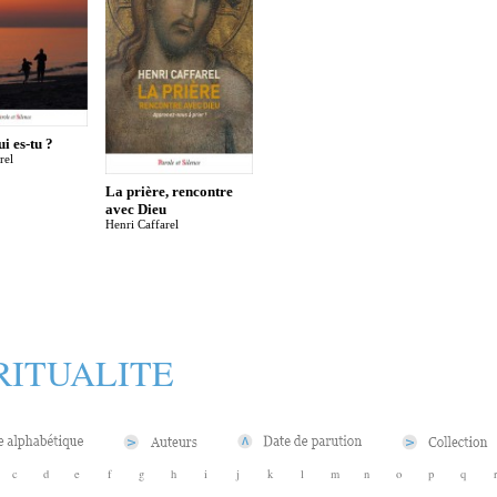
i es-tu ?
rel
La prière, rencontre
avec Dieu
Henri Caffarel
RITUALITE
c
d
e
f
g
h
i
j
k
l
m
n
o
p
q