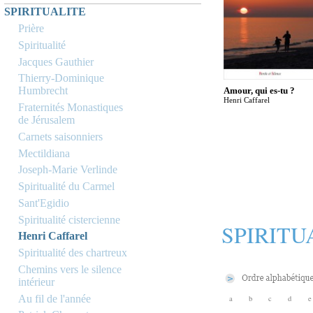
SPIRITUALITE
Prière
Spiritualité
Jacques Gauthier
Thierry-Dominique
Humbrecht
Amour, qui es-tu ?
Henri Caffarel
Fraternités Monastiques
de Jérusalem
Carnets saisonniers
Mectildiana
Joseph-Marie Verlinde
Spiritualité du Carmel
Sant'Egidio
Spiritualité cistercienne
SPIRITU
Henri Caffarel
Spiritualité des chartreux
Chemins vers le silence
intérieur
Au fil de l'année
a
b
c
d
e