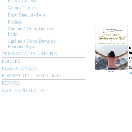
Patrick Chauvet
Grands Carmes
Enzo Bianchi - Bose
Poches
Carême à Notre-Dame de
Paris
Carême à Notre-Dame de
Fourvière/Lyon
K
in
TEMOIGNAGES - RECITS
Fl
POCHES
d’
BEAUX-LIVRES
Da
Pri
FORMATION - THEOLOGIE
REVUES
CARTES POSTALES