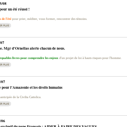
3/08
pour un été réussi !
 de l'été
pour prier, méditer, vous former, rencontrer des témoins.
/07
e. Mgr d'Ornellas alerte chacun de nous.
quables livres pour comprendre les enjeux
d'un projet de loi à hauts risques pour l'homme.
/07
 pour l'Amazonie et les droits humains
anticipée de la Civilta Cattolica.
/06
n exclusif du pape François : AIDER À FAIRE DES VAGUES