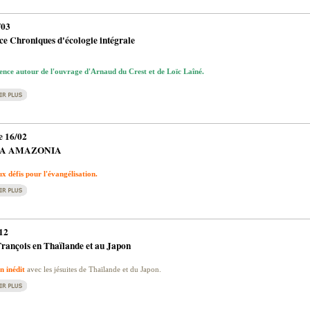
/03
e Chroniques d'écologie intégrale
ence autour de l'ouvrage d'Arnaud du Crest et de Loïc Laîné.
 16/02
A AMAZONIA
 défis pour l'évangélisation.
12
rançois en Thaïlande et au Japon
n inédit
avec les jésuites de Thaïlande et du Japon.