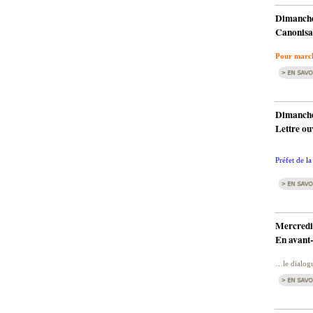
Dimanche
Canonisa
Pour march
Dimanche
Lettre ou
Préfet de l
Mercredi
En avant-
…le dialogu