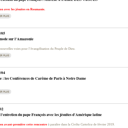
on avec les jésuites en Roumanie.
/05
ynode sur l'Amazonie
nouvelles voies pour l’évangélisation du Peuple de Dieu.
/04
e : les Conférences de Carême de Paris à Notre Dame
02
: l'entretien du pape François avec les jésuites d'Amérique latine
en avant-première cette rencontre
à paraître dans la
Civilta Cattolica
de février 2019.