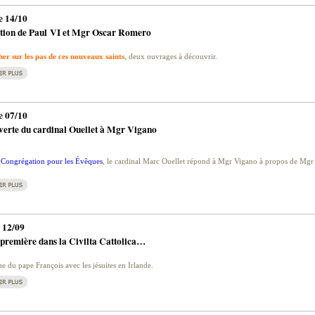
 14/10
tion de Paul VI et Mgr Oscar Romero
er sur les pas de ces nouveaux saints
, deux ouvrages à découvrir.
 07/10
verte du cardinal Ouellet à Mgr Vigano
a Congrégation pour les Évêques
, le cardinal Marc Ouellet répond à Mgr Vigano à propos de Mgr 
 12/09
première dans la Civilta Cattolica…
e du pape François avec les jésuites en Irlande.