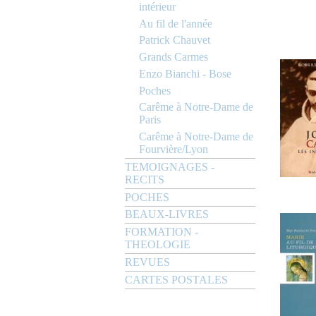
intérieur
Au fil de l'année
Patrick Chauvet
Grands Carmes
Enzo Bianchi - Bose
Poches
Carême à Notre-Dame de
Paris
Carême à Notre-Dame de
Fourvière/Lyon
TEMOIGNAGES -
RECITS
POCHES
BEAUX-LIVRES
FORMATION -
THEOLOGIE
REVUES
CARTES POSTALES