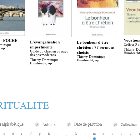
Vocation
e - POCHE
L'évangélisation
Le bonheur d'être
Coffret 3 
minique
impertinente
chrétien : 77 sermons
 op
Thierry-D
Guide du chrétien au pays
choisis
Humbrecht
des postmodernes
Thierry-Dominique
Thierry-Dominique
Humbrecht, op
Humbrecht, op
RITUALITE
c
d
e
f
g
h
i
j
k
l
m
n
o
p
q