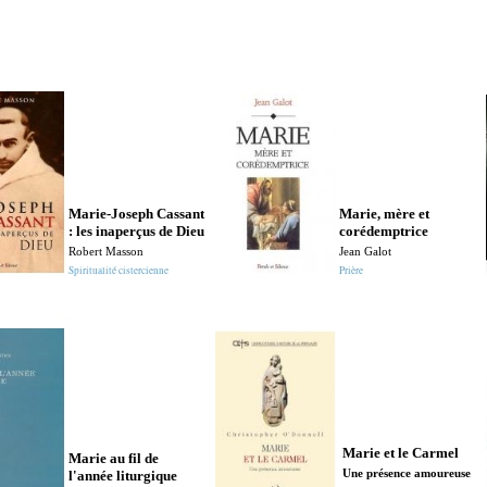
Marie-Joseph Cassant
Marie, mère et
: les inaperçus de Dieu
corédemptrice
Robert Masson
Jean Galot
Spiritualité cistercienne
Prière
Marie et le Carmel
Marie au fil de
l'année liturgique
Une présence amoureuse