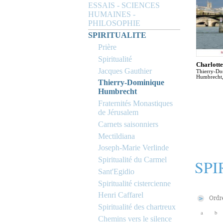
ESSAIS - SCIENCES
HUMAINES -
PHILOSOPHIE
SPIRITUALITE
Prière
Spiritualité
Charlott
Jacques Gauthier
Thierry-Do
Humbrecht,
Thierry-Dominique
Humbrecht
Fraternités Monastiques
de Jérusalem
Carnets saisonniers
Mectildiana
Joseph-Marie Verlinde
Spiritualité du Carmel
SPI
Sant'Egidio
Spiritualité cistercienne
Henri Caffarel
Spiritualité des chartreux
a
b
Chemins vers le silence