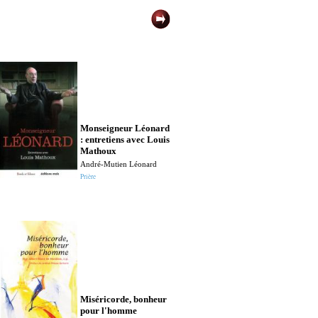
Monseigneur Léonard
Marie de
: entretiens avec Louis
l'Incarnation
Mathoux
Saints et bienhe
André-Mutien Léonard
Angelo Amato
Prière
Spiritualité
Miséricorde, bonheur
Monseigneur 
pour l'homme
Faraj Rahho