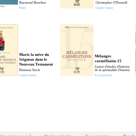
Raymond Bouchex
Christopher O'Donnell
Prière
Grands Carmes
Marie la mère du
Mélanges
Seigneur dans le
carmélitains 15
Nouveau Testament
Centre d'études d'histoire
Klemens Stock
de la spiritualité (Nantes)
Grands Carmes
Vie spirituelle