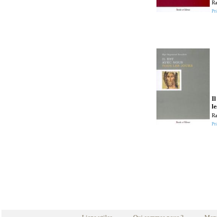
R
Pri
Il
le
R
Pri