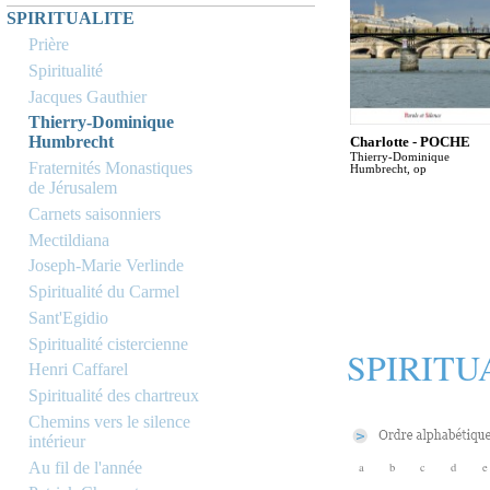
SPIRITUALITE
Prière
Spiritualité
Jacques Gauthier
Thierry-Dominique
Humbrecht
Charlotte - POCHE
Thierry-Dominique
Fraternités Monastiques
Humbrecht, op
de Jérusalem
Carnets saisonniers
Mectildiana
Joseph-Marie Verlinde
Spiritualité du Carmel
Sant'Egidio
Spiritualité cistercienne
SPIRITU
Henri Caffarel
Spiritualité des chartreux
Chemins vers le silence
intérieur
Au fil de l'année
a
b
c
d
e