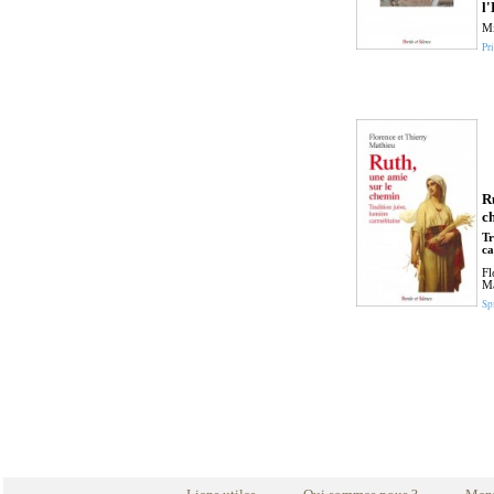
l
Mi
Pri
R
c
Tr
ca
Fl
Ma
Sp