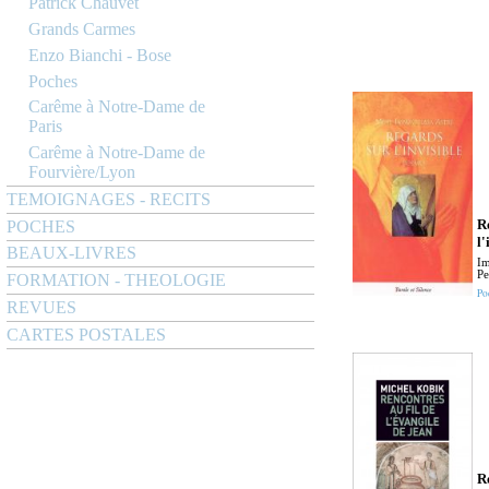
Patrick Chauvet
Grands Carmes
Enzo Bianchi - Bose
Poches
Carême à Notre-Dame de
Paris
Carême à Notre-Dame de
Fourvière/Lyon
TEMOIGNAGES - RECITS
R
POCHES
l'
BEAUX-LIVRES
Im
Pe
FORMATION - THEOLOGIE
Po
REVUES
CARTES POSTALES
R