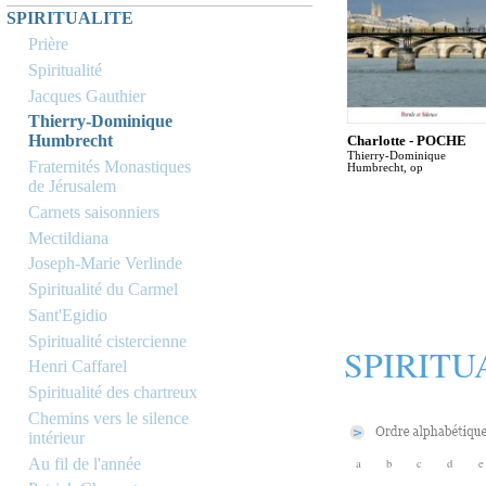
SPIRITUALITE
Prière
Spiritualité
Jacques Gauthier
Thierry-Dominique
Humbrecht
Charlotte - POCHE
Thierry-Dominique
Fraternités Monastiques
Humbrecht, op
de Jérusalem
Carnets saisonniers
Mectildiana
Joseph-Marie Verlinde
Spiritualité du Carmel
Sant'Egidio
Spiritualité cistercienne
SPIRITU
Henri Caffarel
Spiritualité des chartreux
Chemins vers le silence
intérieur
Au fil de l'année
a
b
c
d
e