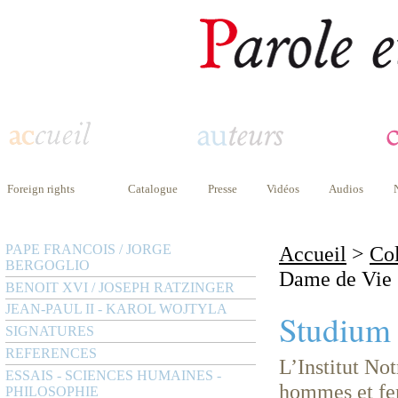
Foreign rights
Catalogue
Presse
Vidéos
Audios
PAPE FRANCOIS / JORGE
Accueil
>
Col
BERGOGLIO
Dame de Vie
BENOIT XVI / JOSEPH RATZINGER
JEAN-PAUL II - KAROL WOJTYLA
Studium
SIGNATURES
REFERENCES
L’Institut No
ESSAIS - SCIENCES HUMAINES -
hommes et fem
PHILOSOPHIE