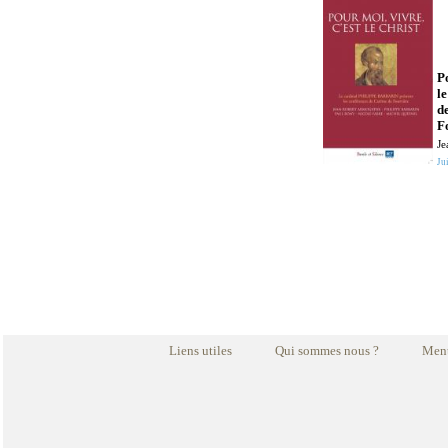
Po
le
d
F
Je
Jui
Liens utiles
Qui sommes nous ?
Ment