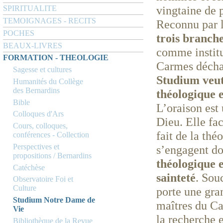
vingtaine de p
SPIRITUALITE
TEMOIGNAGES - RECITS
Reconnu par 
POCHES
trois branch
BEAUX-LIVRES
comme institu
FORMATION - THEOLOGIE
Carmes décha
Sagesse et cultures
Studium veut 
Humanités du Collège
des Bernardins
théologique 
Bible
L’oraison est
Colloques d'Ars
Dieu. Elle fa
Cours, colloques,
fait de la thé
conférences - Collection
Perspectives et
s’engagent d
propositions / Bernardins
théologique e
Catéchèse
sainteté
. Sou
Observatoire Foi et
Culture
porte une gran
Studium Notre Dame de
maîtres du Ca
Vie
la recherche e
Bibliothèque de la Revue