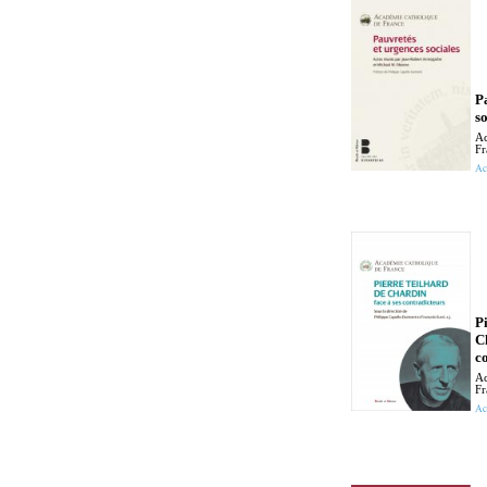
P
so
Ac
Fr
Ac
P
C
c
Ac
Fr
Ac