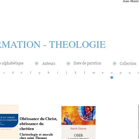
Jean-Marie
MATION - THEOLOGIE
c
d
e
f
g
h
i
j
k
l
m
n
o
p
q
Obéissance du Christ,
obéissance du
chrétien
Christologie et morale
chez saint Thomas