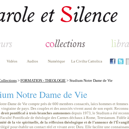
Vidéos
Audios
Numérique
La Civilta Cattolica
Collections
>
FORMATION - THEOLOGIE
> Studium Notre Dame de Vie
ium Notre Dame de Vie
Notre-Dame de Vie compte près de 600 membres consacrés, laïcs hommes et femmes ou 
 vingtaine de pays. Des couples et des associés vivent aussi de son esprit. Reconn
e droit pontifical à trois branches autonomes
depuis 1973, le Studium a été recon
a Faculté Pontificale de théologie des Carmes déchaux à Rome, Teresianum. Fidèle à
unité de la vie spirituelle, de la réflexion théologique et de l’annonce de l’Évan
légié pour établir un contact réel et vivant avec Dieu. Elle facilite une connaissan