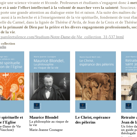
ogie une science vivante et féconde. Professeurs et étudiants s’engagent donc à
mett
 et à unir l’effort intellectuel à la volonté de marcher vers la sainteté
. Soucieux 
porte une grande attention au dialogue entre foi et raison. A la suite des maîtres 
 aussi à la recherche et à l'enseignement de la vie spirituelle, fondement de tout él
celle du Carmel, dans la lignée de Thérèse d’Avila, de Jean de la Croix et de Thérès
e la primauté de Dieu par la prière et les divers engagements professionnels, soc
de la vie
.
.paroleetsilence.com/Studium-Notre-Dame-de-Vie_collection_31-537.html
 collection
elin
spirituelle et
Maurice Blondel
Le Christ, espérance
Retraite 
e l'Eglise
La philosophie au risque de
des pèlerins
Jean de 
la vie
re-Dame de Vie
Un frère da
 Vaucluse)
Marie-Jeanne Coutagne
un guide po
théologale