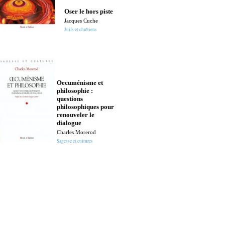
Oser le hors piste
Jacques Cuche
Juifs et chrétiens
Oecuménisme et
philosophie :
questions
philosophiques pour
renouveler le
dialogue
Charles Morerod
Sagesse et cultures