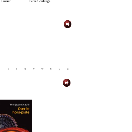
 Laurier
Pierre Coulange
r
s
t
u
v
w
x
y
z