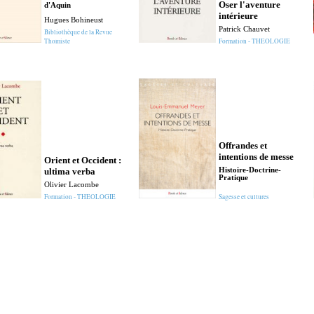
Oser l'aventure
d'Aquin
intérieure
Hugues Bohineust
Patrick Chauvet
Bibliothèque de la Revue
Thomiste
Formation - THEOLOGIE
Offrandes et
intentions de messe
Orient et Occident :
ultima verba
Histoire-Doctrine-
Pratique
Olivier Lacombe
Formation - THEOLOGIE
Sagesse et cultures