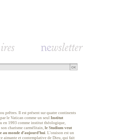
prêtres. Il est présent sur quatre continents
u par le Vatican comme un seul
Institut
nu en 1993 comme institut théologique,
 son charisme carmélitain,
le Studium veut
gile au monde d’aujourd’hui
. L’oraison est un
ce aimante et contemplative de Dieu, qui fait