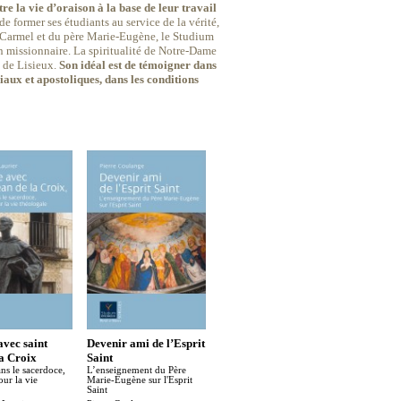
re la vie d’oraison à la base de leur travail
de former ses étudiants au service de la vérité,
du Carmel et du père Marie-Eugène, le Studium
an missionnaire. La spiritualité de Notre-Dame
e de Lisieux.
Son idéal est de témoigner dans
iaux et apostoliques, dans les conditions
avec saint
Devenir ami de l’Esprit
Elle est vivante la
La conve
la Croix
Saint
Parole de Dieu
Emmanuel 
ns le sacerdoce,
L’enseignement du Père
À l’écoute de l’Écriture avec
ur la vie
Marie-Eugène sur l'Esprit
le Bienheureux Marie-
Saint
Eugène