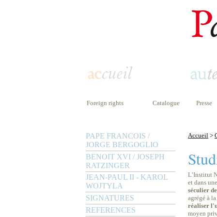
Foreign rights
Catalogue
Presse
PAPE FRANCOIS /
Accueil
>
JORGE BERGOGLIO
Stud
BENOIT XVI / JOSEPH
RATZINGER
L’Institut 
JEAN-PAUL II - KAROL
et dans une
WOJTYLA
séculier d
SIGNATURES
agrégé à l
réaliser l'
REFERENCES
moyen privi