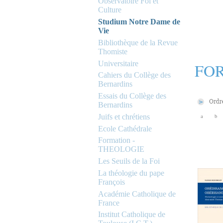
Observatoire Foi et
Culture
Studium Notre Dame de
Vie
Bibliothèque de la Revue
Thomiste
Universitaire
FOR
Cahiers du Collège des
Bernardins
Essais du Collège des
Bernardins
Juifs et chrétiens
a
b
Ecole Cathédrale
Formation -
THEOLOGIE
Les Seuils de la Foi
La théologie du pape
François
Académie Catholique de
France
Institut Catholique de