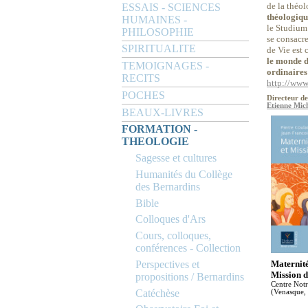
de la théol
ESSAIS - SCIENCES
théologique
HUMAINES -
le Studium 
PHILOSOPHIE
se consacre
SPIRITUALITE
de Vie est 
le monde d
TEMOIGNAGES -
ordinaires 
RECITS
http://www
POCHES
Directeur de
Etienne Mich
BEAUX-LIVRES
FORMATION -
THEOLOGIE
Sagesse et cultures
Humanités du Collège
des Bernardins
Bible
Colloques d'Ars
Cours, colloques,
conférences - Collection
Perspectives et
Maternité 
Mission d
propositions / Bernardins
Centre Not
Catéchèse
(Venasque,