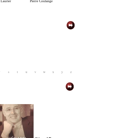
 Laurier
Pierre Coulange
r
s
t
u
v
w
x
y
z