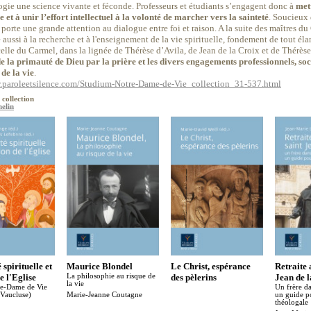
ogie une science vivante et féconde. Professeurs et étudiants s’engagent donc à
mett
 et à unir l’effort intellectuel à la volonté de marcher vers la sainteté
. Soucieux 
porte une grande attention au dialogue entre foi et raison. A la suite des maîtres 
 aussi à la recherche et à l'enseignement de la vie spirituelle, fondement de tout él
celle du Carmel, dans la lignée de Thérèse d’Avila, de Jean de la Croix et de Thérès
e la primauté de Dieu par la prière et les divers engagements professionnels, soc
de la vie
.
.paroleetsilence.com/Studium-Notre-Dame-de-Vie_collection_31-537.html
 collection
elin
spirituelle et
Maurice Blondel
Le Christ, espérance
Retraite 
e l'Eglise
La philosophie au risque de
des pèlerins
Jean de 
la vie
re-Dame de Vie
Un frère da
 Vaucluse)
Marie-Jeanne Coutagne
un guide po
théologale