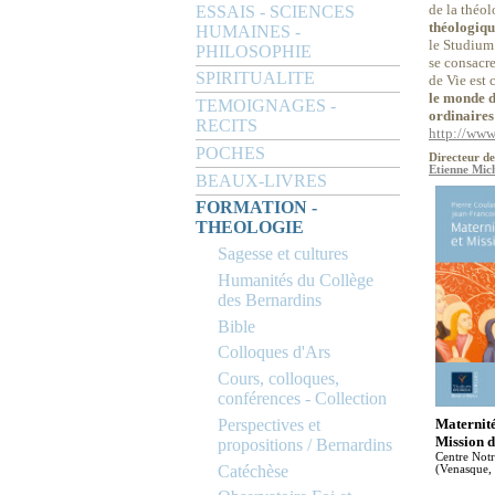
de la théol
ESSAIS - SCIENCES
théologique
HUMAINES -
le Studium 
PHILOSOPHIE
se consacre
SPIRITUALITE
de Vie est 
le monde d
TEMOIGNAGES -
ordinaires 
RECITS
http://www
POCHES
Directeur de
Etienne Mich
BEAUX-LIVRES
FORMATION -
THEOLOGIE
Sagesse et cultures
Humanités du Collège
des Bernardins
Bible
Colloques d'Ars
Cours, colloques,
conférences - Collection
Perspectives et
Maternité 
Mission d
propositions / Bernardins
Centre Not
Catéchèse
(Venasque,