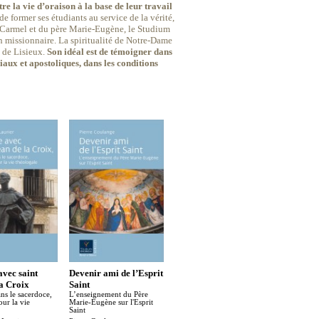
re la vie d’oraison à la base de leur travail
de former ses étudiants au service de la vérité,
du Carmel et du père Marie-Eugène, le Studium
an missionnaire. La spiritualité de Notre-Dame
e de Lisieux.
Son idéal est de témoigner dans
iaux et apostoliques, dans les conditions
avec saint
Devenir ami de l’Esprit
Elle est vivante la
La conve
la Croix
Saint
Parole de Dieu
Emmanuel 
ns le sacerdoce,
L’enseignement du Père
À l’écoute de l’Écriture avec
ur la vie
Marie-Eugène sur l'Esprit
le Bienheureux Marie-
Saint
Eugène