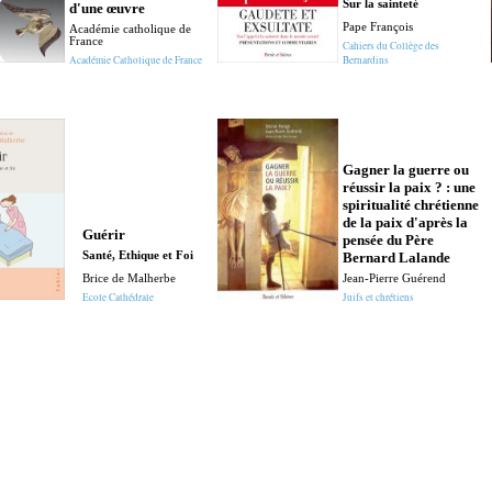
Sur la sainteté
d'une œuvre
Pape François
Académie catholique de
France
Cahiers du Collège des
Académie Catholique de France
Bernardins
Gagner la guerre ou
réussir la paix ? : une
spiritualité chrétienne
de la paix d'après la
Guérir
pensée du Père
Santé, Ethique et Foi
Bernard Lalande
Brice de Malherbe
Jean-Pierre Guérend
Ecole Cathédrale
Juifs et chrétiens