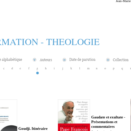
Jean-Marie
MATION - THEOLOGIE
c
d
e
f
g
h
i
j
k
l
m
n
o
p
q
Gaudate et exultate -
Présentations et
commentaires
Goudji. Itinéraire