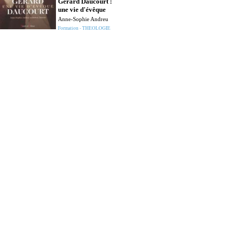
Gérard Daucourt :
une vie d'évêque
Anne-Sophie Andreu
Formation - THEOLOGIE