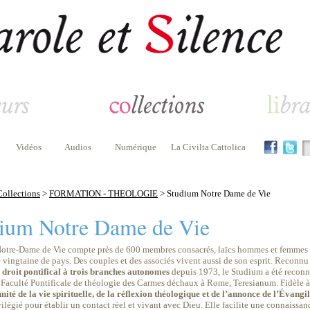
Vidéos
Audios
Numérique
La Civilta Cattolica
Collections
>
FORMATION - THEOLOGIE
> Studium Notre Dame de Vie
ium Notre Dame de Vie
Notre-Dame de Vie compte près de 600 membres consacrés, laïcs hommes et femmes ou 
 vingtaine de pays. Des couples et des associés vivent aussi de son esprit. Reconn
e droit pontifical à trois branches autonomes
depuis 1973, le Studium a été recon
a Faculté Pontificale de théologie des Carmes déchaux à Rome, Teresianum. Fidèle à
unité de la vie spirituelle, de la réflexion théologique et de l’annonce de l’Évan
légié pour établir un contact réel et vivant avec Dieu. Elle facilite une connaissan