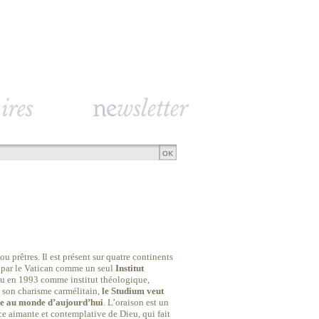
prêtres. Il est présent sur quatre continents
u par le Vatican comme un seul
Institut
nu en 1993 comme institut théologique,
 son charisme carmélitain,
le Studium veut
gile au monde d’aujourd’hui
. L’oraison est un
ce aimante et contemplative de Dieu, qui fait