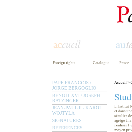
Foreign rights
Catalogue
Presse
PAPE FRANCOIS /
Accueil
>
JORGE BERGOGLIO
Stud
BENOIT XVI / JOSEPH
RATZINGER
L’Institut 
JEAN-PAUL II - KAROL
et dans une
WOJTYLA
séculier d
SIGNATURES
agrégé à l
réaliser l'
REFERENCES
moyen privi