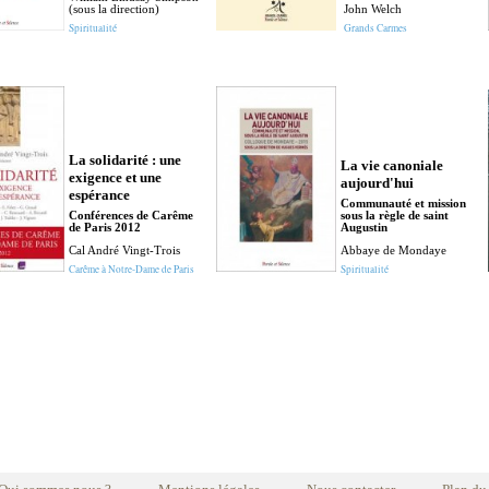
(sous la direction)
John Welch
Spiritualité
Grands Carmes
La solidarité : une
La vie canoniale
exigence et une
aujourd'hui
espérance
Communauté et mission
Conférences de Carême
sous la règle de saint
de Paris 2012
Augustin
Cal André Vingt-Trois
Abbaye de Mondaye
Carême à Notre-Dame de Paris
Spiritualité