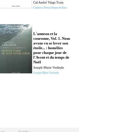
À Lisieux, tout l
Cal André Vingt-Trois
descend
Carême à Notre-Dame de Paris
Monique Tonglet
Spiritualité
L'anneau et la
couronne, Vol. 1. Nous
avons vu se lever son
étoile... : homélies
pour chaque jour de
l'Avent et du temps de
Noël
Joseph-Marie Verlinde
Joseph-Marie Verlinde
Le chemin de 
René Stockman
Spiritualité