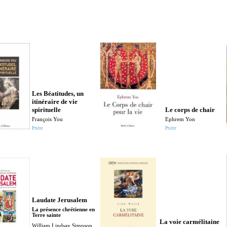
Les Béatitudes, un
itinéraire de vie
spirituelle
Le corps de chair
François You
Ephrem Yon
Prière
Prière
Laudate Jerusalem
La présence chrétienne en
Terre sainte
La voie carmélitaine
William Lindsay Simpson