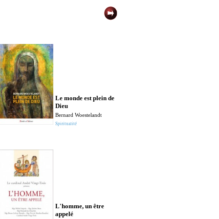
L'anneau et la
couronne, Vol. 
Demeurez dan
amour : homél
pour chaque j
Le monde est plein de
temps ordinair
Dieu
semaines XII 
Bernard Woestelandt
Joseph-Marie Ver
Spiritualité
Prière
La petite Thér
compagne d'u
L'homme, un être
centenaire
appelé