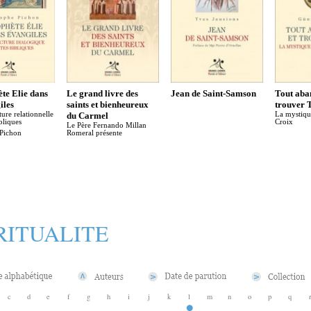
te Elie dans
Le grand livre des
Jean de Saint-Samson
Tout aba
iles
saints et bienheureux
trouver 
ture relationnelle
du Carmel
La mystiqu
bliques
Croix
Le Père Fernando Millan
 Pichon
Romeral présente
RITUALITE
c
d
e
f
g
h
i
j
k
l
m
n
o
p
q