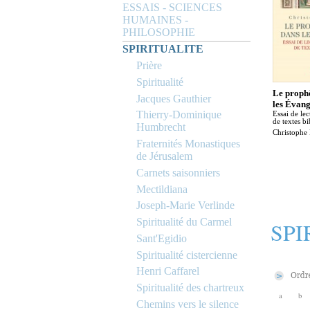
ESSAIS - SCIENCES
HUMAINES -
PHILOSOPHIE
SPIRITUALITE
Prière
Spiritualité
Le prophè
Jacques Gauthier
les Évang
Thierry-Dominique
Essai de lec
de textes bi
Humbrecht
Christophe
Fraternités Monastiques
de Jérusalem
Carnets saisonniers
Mectildiana
Joseph-Marie Verlinde
Spiritualité du Carmel
SPI
Sant'Egidio
Spiritualité cistercienne
Henri Caffarel
Spiritualité des chartreux
a
b
Chemins vers le silence