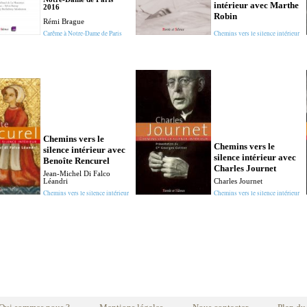
intérieur avec Marthe
2016
Robin
Rémi Brague
Carême à Notre-Dame de Paris
Chemins vers le silence intérieur
Chemins vers le
Chemins vers le
silence intérieur avec
silence intérieur avec
Benoîte Rencurel
Charles Journet
Jean-Michel Di Falco
Léandri
Charles Journet
Chemins vers le silence intérieur
Chemins vers le silence intérieur