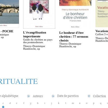
Vocation
e - POCHE
L'évangélisation
Le bonheur d'être
Coffret 3 
minique
impertinente
chrétien : 77 sermons
 op
Thierry-D
Guide du chrétien au pays
choisis
Humbrecht
des postmodernes
Thierry-Dominique
Thierry-Dominique
Humbrecht, op
Humbrecht, op
RITUALITE
c
d
e
f
g
h
i
j
k
l
m
n
o
p
q