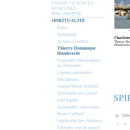
ESSAIS - SCIENCES
HUMAINES -
PHILOSOPHIE
SPIRITUALITE
Prière
Spiritualité
Charlott
Jacques Gauthier
Thierry-Do
Humbrecht,
Thierry-Dominique
Humbrecht
Fraternités Monastiques
de Jérusalem
Carnets saisonniers
Mectildiana
Joseph-Marie Verlinde
Spiritualité du Carmel
SPI
Sant'Egidio
Spiritualité cistercienne
Henri Caffarel
Spiritualité des chartreux
a
b
Chemins vers le silence