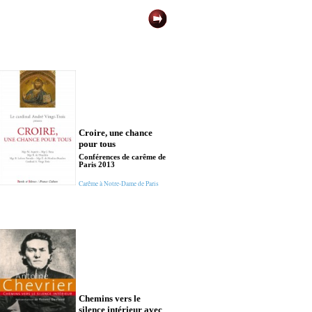
Croire, une chance
Chemins vers 
pour tous
silence intérie
Elisabeth de la
Conférences de carême de
Paris 2013
Elisabeth de la Tr
(carmélite de Dij
Carême à Notre-Dame de Paris
Chemins vers le silen
Chemins vers le
Chemins vers 
silence intérieur avec