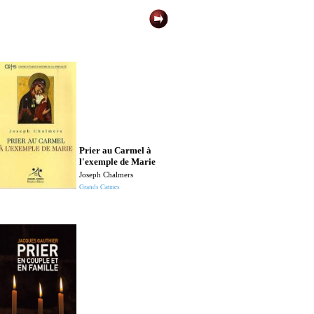
Prier au Carmel à
Pastor
l'exemple de Marie
Guy M
Joseph Chalmers
Poches
Grands Carmes