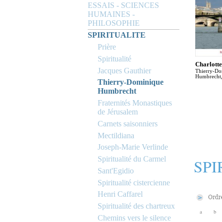
ESSAIS - SCIENCES
HUMAINES -
PHILOSOPHIE
SPIRITUALITE
Prière
Spiritualité
Charlott
Jacques Gauthier
Thierry-Do
Humbrecht,
Thierry-Dominique
Humbrecht
Fraternités Monastiques
de Jérusalem
Carnets saisonniers
Mectildiana
Joseph-Marie Verlinde
Spiritualité du Carmel
SPI
Sant'Egidio
Spiritualité cistercienne
Henri Caffarel
Spiritualité des chartreux
a
b
Chemins vers le silence