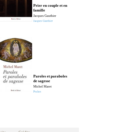
Prier en couple et en
Paroles de v
famille
Père Matta el-
Jacques Gauthier
Prière
Jacques Gauthier
Pas à pas dans
Paroles et paraboles
l'oraison
de sagesse
Prière
Michel Maret
Poches