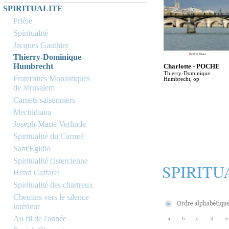
SPIRITUALITE
Prière
Spiritualité
Jacques Gauthier
Thierry-Dominique
Humbrecht
Charlotte - POCHE
Thierry-Dominique
Fraternités Monastiques
Humbrecht, op
de Jérusalem
Carnets saisonniers
Mectildiana
Joseph-Marie Verlinde
Spiritualité du Carmel
Sant'Egidio
Spiritualité cistercienne
SPIRITU
Henri Caffarel
Spiritualité des chartreux
Chemins vers le silence
intérieur
Au fil de l'année
a
b
c
d
e