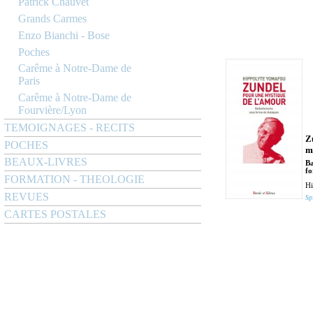
Patrick Chauvet
Grands Carmes
Enzo Bianchi - Bose
Poches
Carême à Notre-Dame de
Paris
Carême à Notre-Dame de
Fourvière/Lyon
TEMOIGNAGES - RECITS
Z
POCHES
m
BEAUX-LIVRES
Ba
fo
FORMATION - THEOLOGIE
Hi
REVUES
Spi
CARTES POSTALES