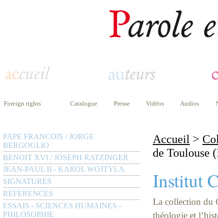
Foreign rights
Catalogue
Presse
Vidéos
Audios
PAPE FRANCOIS / JORGE
Accueil
>
Col
BERGOGLIO
de Toulouse (
BENOIT XVI / JOSEPH RATZINGER
JEAN-PAUL II - KAROL WOJTYLA
Institut 
SIGNATURES
REFERENCES
La collection du
ESSAIS - SCIENCES HUMAINES -
PHILOSOPHIE
théologie et l’his