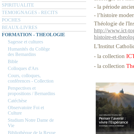
SPIRITUALITE
- la période anci
TEMOIGNAGES - RECITS
- l’histoire mode
POCHES
Théologie de l'In
BEAUX-LIVRES
http://www.ict-tou
FORMATION - THEOLOGIE
histoire-et-the
Sagesse et cultures
L'Institut Cathol
Humanités du Collège
des Bernardins
- la collection
ICT
Bible
- la collection
Thé
Colloques d'Ars
Cours, colloques,
conférences - Collection
Perspectives et
propositions / Bernardins
Catéchèse
Observatoire Foi et
Culture
Studium Notre Dame de
Vie
Bibliothèque de la Revue