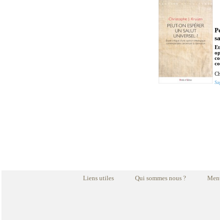
P
sa
Et
op
c
co
Ch
Sa
Liens utiles
Qui sommes nous ?
Ment