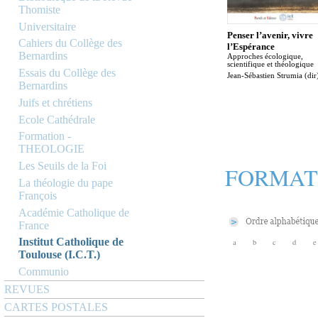
Thomiste
Universitaire
Penser l’avenir, vivre
Cahiers du Collège des
l’Espérance
Bernardins
Approches écologique,
scientifique et théologique
Essais du Collège des
Jean-Sébastien Strumia (dir
Bernardins
Juifs et chrétiens
Ecole Cathédrale
Formation -
THEOLOGIE
Les Seuils de la Foi
FORMAT
La théologie du pape
François
Académie Catholique de
France
Institut Catholique de
a
b
c
d
e
Toulouse (I.C.T.)
Communio
REVUES
CARTES POSTALES