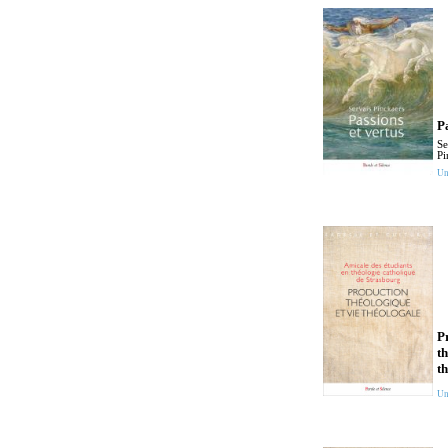
Pa
Se
Pi
Un
P
th
t
Un